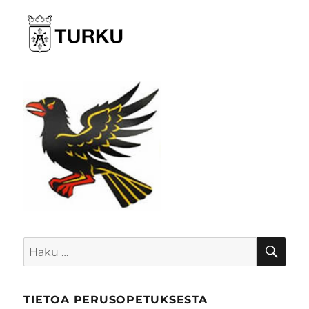
HA
Etsi:
TIETOA PERUSOPETUKSESTA