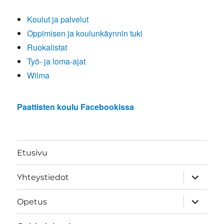
Koulut ja palvelut
Oppimisen ja koulunkäynnin tuki
Ruokalistat
Työ- ja loma-ajat
Wilma
Paattisten koulu Facebookissa
Etusivu
näytä
Yhteystiedot
alavalik
näytä
Opetus
alavalik