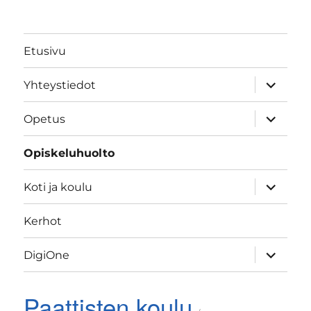
Etusivu
näytä
Yhteystiedot
alavalik
näytä
Opetus
alavalik
Opiskeluhuolto
näytä
Koti ja koulu
alavalik
Kerhot
näytä
DigiOne
alavalik
Paattisten koulu