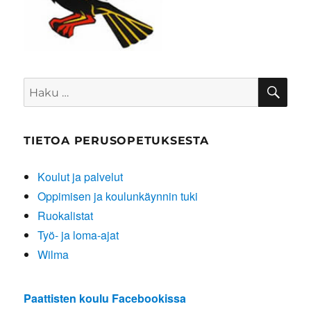
HA
Etsi:
TIETOA PERUSOPETUKSESTA
Koulut ja palvelut
Oppimisen ja koulunkäynnin tuki
Ruokalistat
Työ- ja loma-ajat
Wilma
Paattisten koulu Facebookissa