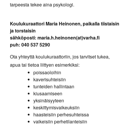
tarpeesta tekee aina psykologi.
Koulukuraattori Maria Heinonen, paikalla tiistaisin
ja torstaisin
sähköposti: maria.h.heinonen(at)varha.fi
puh: 040 537 5290
Ota yhteyttä koulukuraattoriin, jos tarvitset tukea,
apua tai tietoa liittyen esimerkiksi:
poissaoloihin
kaverisuhteisiin
tunteiden hallintaan
kiusaamiseen
yksinäisyyteen
keskittymisvaikeuksiin
haasteisiin perhesuhteissa
vaikeisiin perhetilanteisiin