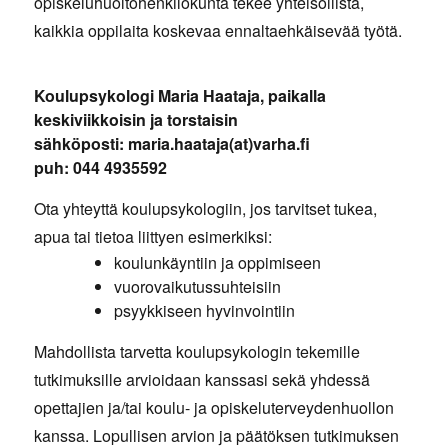
opiskeluhuoltohenkilökunta tekee yhteisöllistä,
kaikkia oppilaita koskevaa ennaltaehkäisevää työtä.
Koulupsykologi Maria Haataja, paikalla
keskiviikkoisin ja torstaisin
sähköposti: maria.haataja(at)varha.fi
puh: 044 4935592
Ota yhteyttä koulupsykologiin, jos tarvitset tukea,
apua tai tietoa liittyen esimerkiksi:
koulunkäyntiin ja oppimiseen
vuorovaikutussuhteisiin
psyykkiseen hyvinvointiin
Mahdollista tarvetta koulupsykologin tekemille
tutkimuksille arvioidaan kanssasi sekä yhdessä
opettajien ja/tai koulu- ja opiskeluterveydenhuollon
kanssa. Lopullisen arvion ja päätöksen tutkimuksen