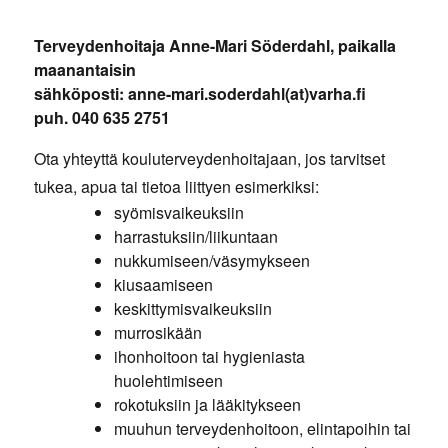
Terveydenhoitaja Anne-Mari Söderdahl, paikalla
maanantaisin
sähköposti: anne-mari.soderdahl(at)varha.fi
puh. 040 635 2751
Ota yhteyttä kouluterveydenhoitajaan, jos tarvitset
tukea, apua tai tietoa liittyen esimerkiksi:
syömisvaikeuksiin
harrastuksiin/liikuntaan
nukkumiseen/väsymykseen
kiusaamiseen
keskittymisvaikeuksiin
murrosikään
ihonhoitoon tai hygieniasta
huolehtimiseen
rokotuksiin ja lääkitykseen
muuhun terveydenhoitoon, elintapoihin tai