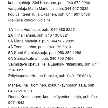
koulunjohtaja Sini Koskinen, puh. 040 672 0240
varajohtaja Maria Martelius, puh. 044 907 2039
koulusihteeri Tuija Oksanen, puh. 044 907 5433
(paikalla keskiviikkoisin)
1A Tiina Vuorisalo, puh. 040 580 8227
2A Tiina Tammi, puh. 040 135 0821
3A Maria Martelius, puh. 044 907 2039
4A Teemu Lehto, puh. 040 176 6819
5A Sami Alamiekkaoja, puh. 050 350 1288
6A Sanna Kalmari, puh. 040 705 7456
Valmistava opetus Heljä Laakso-Pitkäkoski, puh. 044
794 9959
Erityisopetus Hanna Kuokka, puh. 040 176 6816
Marja-Elina Tuominen, koulunkäynninohjaaja, puh.
040 759 1098
Roosa Kuosmanen, koulunkäynninohjaaja, puh. 044
907 4842