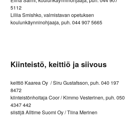
Elina Salmi, koulunkäynninohjaaja, puh. 044 907
5112
Liliia Smishko, valmistavan opetuksen
koulunkäynninohjaaja, puh. 044 907 5665
Kiinteistö, keittiö ja siivous
keittiö Kaarea Oy / Siru Gustafsson, puh. 040 197
8472
kiinteistönhoitaja Coor / Kimmo Vesterinen, puh. 050
4347 442
siistijä Alltime Suomi Oy / Tiina Merinen