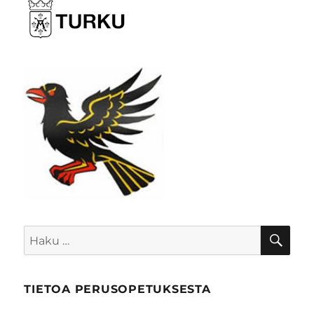
HA
Etsi:
TIETOA PERUSOPETUKSESTA