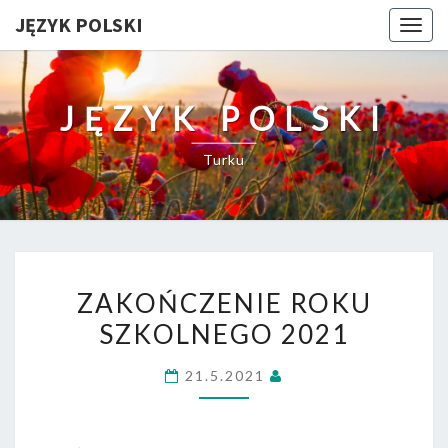
JĘZYK POLSKI
Togg
navig
JĘZYK POLSKI
Turku
ZAKOŃCZENIE
ZAKOŃCZENIE ROKU
ROKU
SZKOLNEGO 2021
SZKOLNEGO
2021
21.5.2021