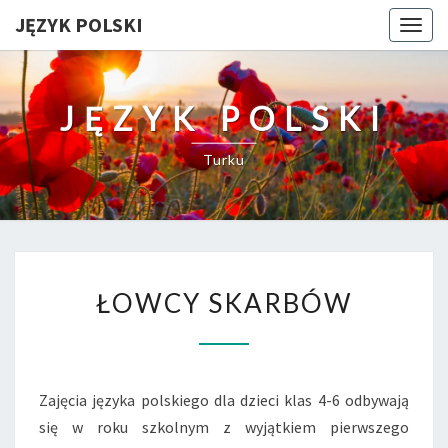
JĘZYK POLSKI
Togg
navig
JĘZYK POLSKI
Turku
ŁOWCY
ŁOWCY SKARBÓW
SKARBÓW
Zajęcia języka polskiego dla dzieci klas 4-6 odbywają
się w roku szkolnym z wyjątkiem pierwszego