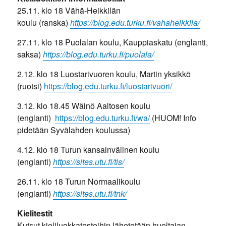
25.11. klo 18 Vähä-Heikkilän
koulu (ranska)
https://blog.edu.turku.fi/vahaheikkila/
27.11. klo 18 Puolalan koulu, Kauppiaskatu (englanti,
saksa)
https://blog.edu.turku.fi/puolala/
2.12. klo 18 Luostarivuoren koulu, Martin yksikkö
(ruotsi)
https://blog.edu.turku.fi/luostarivuori/
3.12. klo 18.45 Wäinö Aaltosen koulu
(englanti)
https://blog.edu.turku.fi/wa/
(HUOM! Info
pidetään Syvälahden koulussa)
4.12. klo 18 Turun kansainvälinen koulu
(englanti)
https://sites.utu.fi/tis/
26.11. klo 18 Turun Normaalikoulu
(englanti)
https://sites.utu.fi/tnk/
Kielitestit
Kutsut kieliluokkatesteihin lähetetään huoltajan