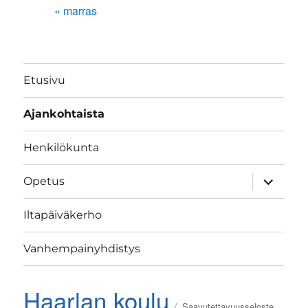
« marras
Etusivu
Ajankohtaista
Henkilökunta
näytä
Opetus
alavalik
Iltapäiväkerho
Vanhempainyhdistys
Haarlan koulu
Saavutettavuusseloste