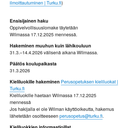
ilmoittautuminen | Turku.fi
)
Ensisijainen haku
Oppivelvollisuuslomake täytetään
Wilmassa 17.12.2025 mennessä.
Hakeminen muuhun kuin lähikouluun
31.3.–14.4.2026 välisenä aikana Wilmassa.
Päätös koulupaikasta
31.3.2026
Kieliluokille hakeminen
Perusopetuksen kieliluokat |
Turku.fi
Kieliluokille haetaan Wilmassa 17.12.2025
mennessä
Jos hakijalla ei ole Wilman käyttöoikeutta, hakemus
lähetetään osoitteeseen
perusopetus@turku.fi
.
Kieliluokkien informaatioillat