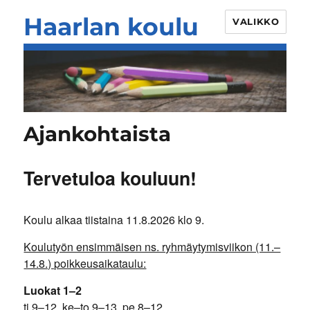
Haarlan koulu
VALIKKO
Ajankohtaista
Tervetuloa kouluun!
Koulu alkaa tiistaina 11.8.2026 klo 9.
Koulutyön ensimmäisen ns. ryhmäytymisviikon (11.–
14.8.) poikkeusaikataulu:
Luokat 1–2
ti 9–12, ke–to 9–13, pe 8–12