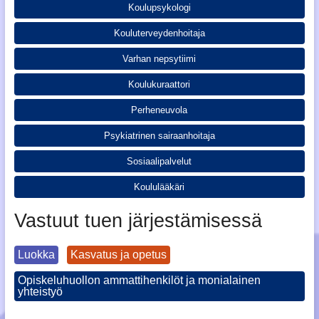
Koulupsykologi
Kouluterveydenhoitaja
Varhan nepsytiimi
Koulukuraattori
Perheneuvola
Psykiatrinen sairaanhoitaja
Sosiaalipalvelut
Koululääkäri
Vastuut tuen järjestämisessä
Luokka
Kasvatus ja opetus
Opiskeluhuollon ammattihenkilöt ja monialainen
yhteistyö