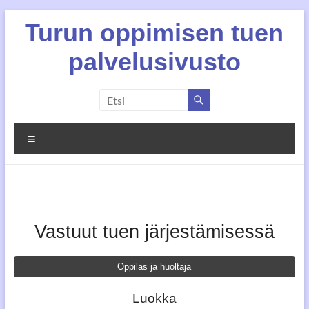
Skip
Turun oppimisen tuen
to
content
palvelusivusto
Valikko
Vastuut tuen järjestämisessä
Oppilas ja huoltaja
Luokka