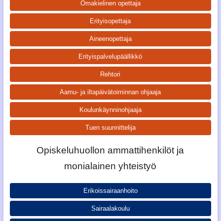
Omakielinen opettaja
Erityisopettaja
Aineenopettaja
Erityispalvelupäällikkö
Rehtori
Aamu- ja iltapäivätoiminnan ohjaaja
Koulunkäynninohjaaja
Tuen suunnittelija
Opiskeluhuollon ammattihenkilöt ja
monialainen yhteistyö
Erikoissairaanhoito
Sairaalakoulu