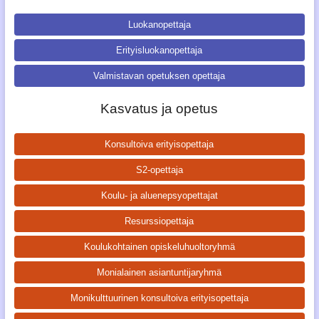
Luokanopettaja
Erityisluokanopettaja
Valmistavan opetuksen opettaja
Kasvatus ja opetus
Konsultoiva erityisopettaja
S2-opettaja
Koulu- ja aluenepsyopettajat
Resurssiopettaja
Koulukohtainen opiskeluhuoltoryhmä
Monialainen asiantuntijaryhmä
Monikulttuurinen konsultoiva erityisopettaja