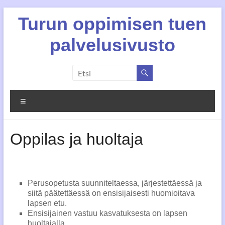
Skip
Turun oppimisen tuen
to
content
palvelusivusto
Valikko
Oppilas ja huoltaja
Perusopetusta suunniteltaessa, järjestettäessä ja
siitä päätettäessä on ensisijaisesti huomioitava
lapsen etu.
Ensisijainen vastuu kasvatuksesta on lapsen
huoltajalla.