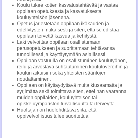
Koulu tukee kotien kasvatustehtävää ja vastaa
oppilaan opetuksesta ja kasvatuksesta
kouluyhteisön jäsenenä.
Opetus järjestetään oppilaan ikäkauden ja
edellytysten mukaisesti ja siten, että se edistää
oppilaan tervettä kasvua ja kehitystä.
Laki velvoittaa oppilaan osallistumaan
perusopetukseen ja suorittamaan tehtävänsä
tunnollisesti ja käyttäytymään asiallisesti.
Oppilaan vastuulla on osallistuminen koulutyöhön,
reilu ja arvostava suhtautuminen koulutovereihin ja
koulun aikuisiin sekä yhteisten sääntöjen
noudattaminen.
Oppilaan on käyttäydyttävä muita kiusaamatta ja
syrjimättä sekä toimittava siten, ettei hän vaaranna
muiden oppilaiden, kouluyhteisön tai
opiskeluympäristön turvallisuutta tai terveyttä.
Huoltajan on huolehdittava siitä, että
oppivelvollisuus tulee suoritettua.