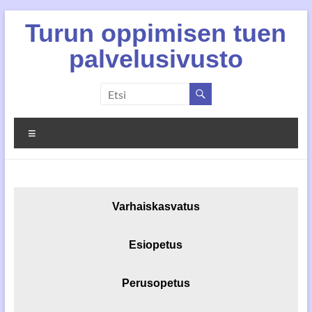
Skip
Turun oppimisen tuen
to
content
palvelusivusto
Valikko
Varhaiskasvatus
Esiopetus
Perusopetus