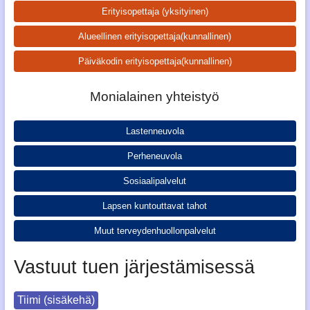
Erityisopettaja (yksityinen)
Alueellinen erityisopettaja
(kunnallinen)
Päiväkodin erityisopettaja
(kunnallinen)
Monialainen yhteistyö
Lastenneuvola
Perheneuvola
Sosiaalipalvelut
Lapsen kuntouttavat tahot
Muut terveydenhuollon
palvelut
Vastuut tuen järjestämisessä
Tiimi (sisäkehä)