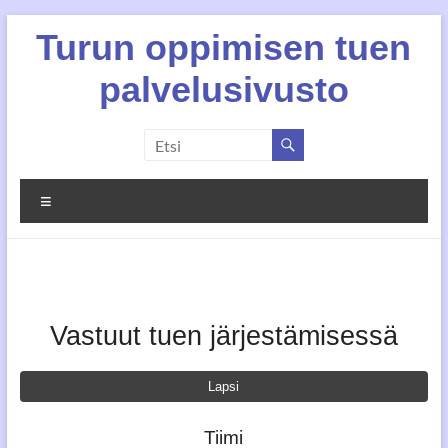
Skip
Turun oppimisen tuen
to
content
palvelusivusto
Valikko
Vastuut tuen järjestämisessä
Lapsi
Tiimi