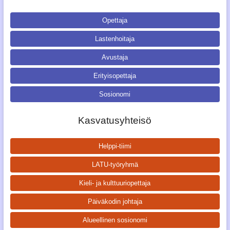
Opettaja
Lastenhoitaja
Avustaja
Erityisopettaja
Sosionomi
Kasvatusyhteisö
Helppi-tiimi
LATU-työryhmä
Kieli- ja kulttuuriopettaja
Päiväkodin johtaja
Alueellinen sosionomi