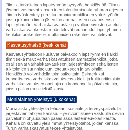
Tiimillä tarkoitetaan lapsiryhmän pysyvää henkilöstöä. Tiimin
jäsenet vastaavat lapsen tuen toteuttamisesta ryhmän arjessa.
Tiimin työskentely perustuu moniammatilliseen yhteistyöhön,
jossa jokainen tiimin jäsen tuo ammatillisen osaamisensa
lapsiryhmään. Varhaiskasvatuslaki ja valtioneuvoston asetus
varhaiskasvatuksesta määrittelevät reunaehdot lapsiryhmien
henkilöstörakenteelle, mutta niiden rakenteet vaihtelevat.
Kasvatusyhteisö (keskikehä)
Kasvatusyhteisöön kuuluvat päiväkodin lapsiryhmien kaikki
tiimit sekä muut varhaiskasvatuksen ammattihenkilöt, jotka
osallistuvat varhaiskasvatuksen järjestämiseen sekä lasten
tukitoimien suunnitteluun, toteutukseen ja arviointiin.
Henkilöstö voi vaihdella toimipaikoittain. Esimerkiksi
kunnallisessa varhaiskasvatuksessa kieli- ja kulttuuritietoisia
varhaiskasvatuksen opettajia on kohdennettu päiväkoteihin,
joissa paljon monikielisiä lapsia.
Monialainen yhteistyö (ulkokehä)
Monialaista yhteistyötä tehdään sosiaali- ja terveyspalveluita
järjestävien tahojen kanssa. Hyvinvointialueen vastuulla oleviin
palveluihin ohjaudutaan pääasiassa lastenneuvolan kautta.
Kehällä on kuvattu yleisimmät yhteistyötahot, joiden kanssa
Turun varhaiskasvatus tekee yhteistyötä.