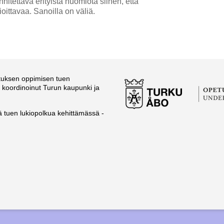
itettävä erityistä huomiota siihen, että
ioittavaa. Sanoilla on väliä.
etuksen oppimisen tuen
koordinoinut Turun kaupunki ja
 tuen lukiopolkua kehittämässä -