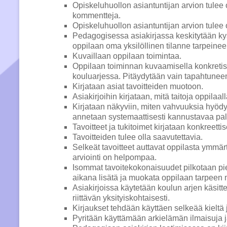
Opiskeluhuollon asiantuntijan arvion tulee
kommentteja.
Opiskeluhuollon asiantuntijan arvion tulee o
Pedagogisessa asiakirjassa keskitytään k
oppilaan oma yksilöllinen tilanne tarpeine
Kuvaillaan oppilaan toimintaa.
Oppilaan toiminnan kuvaamisella konkretis
kouluarjessa. Pitäydytään vain tapahtuneen
Kirjataan asiat tavoitteiden muotoon.
Asiakirjoihin kirjataan, mitä taitoja oppilaa
Kirjataan näkyviin, miten vahvuuksia hyöd
annetaan systemaattisesti kannustavaa pal
Tavoitteet ja tukitoimet kirjataan konkreettise
Tavoitteiden tulee olla saavutettavia.
Selkeät tavoitteet auttavat oppilasta ymmä
arviointi on helpompaa.
Isommat tavoitekokonaisuudet pilkotaan pie
aikana lisätä ja muokata oppilaan tarpeen
Asiakirjoissa käytetään koulun arjen käsitte
riittävän yksityiskohtaisesti.
Kirjaukset tehdään käyttäen selkeää kieltä j
Pyritään käyttämään arkielämän ilmaisuja 