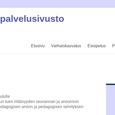
palvelusivusto
Etusivu
Varhaiskasvatus
Esiopetus
P
ululle
un tuen riittävyyden seurannan ja arvioinnin
pedagogisen arvion ja pedagogisen selvityksen