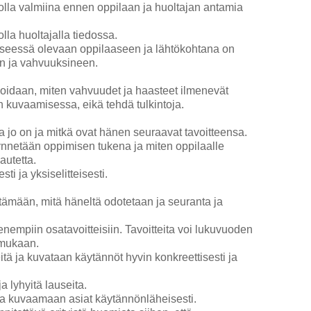
 olla valmiina ennen oppilaan ja huoltajan antamia
lla huoltajalla tiedossa.
yseessä olevaan oppilaaseen ja lähtökohtana on
en ja vahvuuksineen.
oidaan, miten vahvuudet ja haasteet ilmenevät
 kuvaamisessa, eikä tehdä tulkintoja.
lla jo on ja mitkä ovat hänen seuraavat tavoitteensa.
ynnetään oppimisen tukena ja miten oppilaalle
autetta.
sti ja yksiselitteisesti.
rtämään, mitä häneltä odotetaan ja seuranta ja
nempiin osatavoitteisiin. Tavoitteita voi lukuvuoden
 mukaan.
itä ja kuvataan käytännöt hyvin konkreettisesti ja
a lyhyitä lauseita.
ja kuvaamaan asiat käytännönläheisesti.