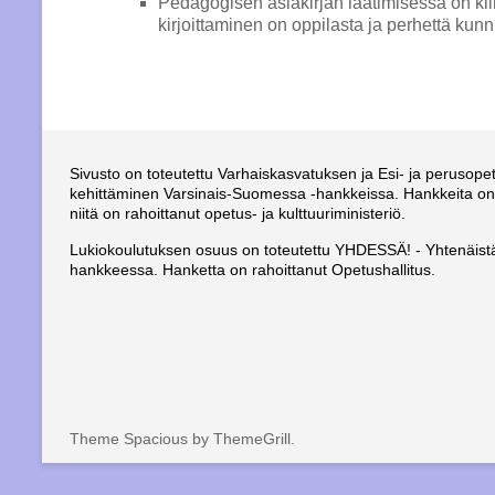
Pedagogisen asiakirjan laatimisessa on kiinn
kirjoittaminen on oppilasta ja perhettä kunn
Sivusto on toteutettu Varhaiskasvatuksen ja Esi- ja perusop
kehittäminen Varsinais-Suomessa -hankkeissa. Hankkeita on 
niitä on rahoittanut opetus- ja kulttuuriministeriö.
Lukiokoulutuksen osuus on toteutettu YHDESSÄ! - Yhtenäistä
hankkeessa. Hanketta on rahoittanut Opetushallitus.
Theme Spacious by ThemeGrill.