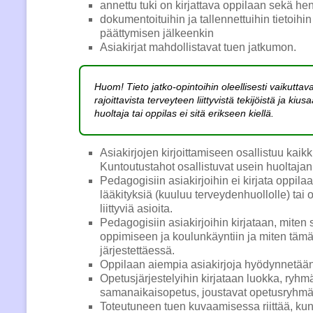
annettu tuki on kirjattava oppilaan sekä he
dokumentoituihin ja tallennettuihin tietoihi
päättymisen jälkeenkin
Asiakirjat mahdollistavat tuen jatkumon.
Huom! Tieto jatko-opintoihin oleellisesti vaikuttav
rajoittavista terveyteen liittyvistä tekijöistä ja kius
huoltaja tai oppilas ei sitä erikseen kiellä.
Asiakirjojen kirjoittamiseen osallistuu kaikk
Kuntoutustahot osallistuvat usein huoltajan
Pedagogisiin asiakirjoihin ei kirjata oppil
lääkityksiä (kuuluu terveydenhuollolle) tai
liittyviä asioita.
Pedagogisiin asiakirjoihin kirjataan, miten
oppimiseen ja koulunkäyntiin ja miten täm
järjestettäessä.
Oppilaan aiempia asiakirjoja hyödynnetään
Opetusjärjestelyihin kirjataan luokka, ryhm
samanaikaisopetus, joustavat opetusryhmät
Toteutuneen tuen kuvaamisessa riittää, kun 