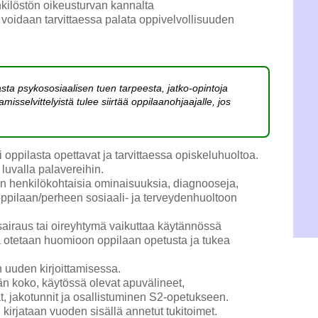
nkilöstön oikeusturvan kannalta
n voidaan tarvittaessa palata oppivelvollisuuden
asta psykososiaalisen tuen tarpeesta, jatko-opintoja 
aamisselvittelyistä tulee siirtää oppilaanohjaajalle, jos 
i oppilasta opettavat ja tarvittaessa opiskeluhuoltoa.
 luvalla palavereihin.
aan henkilökohtaisia ominaisuuksia, diagnooseja,
 oppilaan/perheen sosiaali- ja terveydenhuoltoon
 sairaus tai oireyhtymä vaikuttaa käytännössä
ä otetaan huomioon oppilaan opetusta ja tukea
 uuden kirjoittamisessa.
än koko, käytössä olevat apuvälineet,
, jakotunnit ja osallistuminen S2-opetukseen.
kirjataan vuoden sisällä annetut tukitoimet.