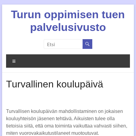
Skip
Turun oppimisen tuen
to
content
palvelusivusto
Valikko
Turvallinen koulupäivä
Turvallisen koulupäivän mahdollistaminen on jokaisen
kouluyhteisön jäsenen tehtävä. Aikuisten tulee olla
tietoisia siitä, että oma toiminta vaikuttaa vahvasti siihen,
miten vuorovakaikutustilaneet muotoutuvat.