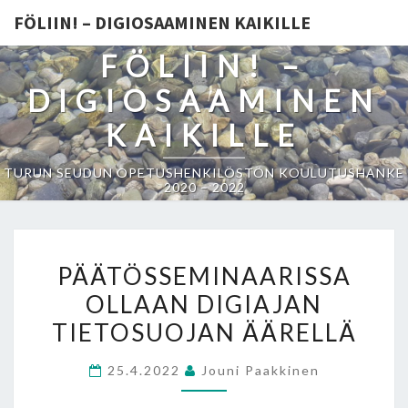
FÖLIIN! – DIGIOSAAMINEN KAIKILLE
FÖLIIN! –
DIGIOSAAMINEN
KAIKILLE
TURUN SEUDUN OPETUSHENKILÖSTÖN KOULUTUSHANKE
2020 – 2022
PÄÄTÖSSEMINAARISSA
PÄÄTÖSSEMINAARISSA
OLLAAN
OLLAAN DIGIAJAN
DIGIAJAN
TIETOSUOJAN ÄÄRELLÄ
TIETOSUOJAN
ÄÄRELLÄ
25.4.2022
Jouni Paakkinen