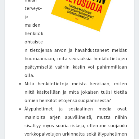
terveys-
ja
muiden
henkilök
ohtaiste
n tietojensa arvon ja havahduttaneet meidät
huomaamaan, mitä seurauksia henkilötietojen
päätymisellä vääriin käsiin voi pahimmillaan
olla.
Mitä henkilötietoja meistä kerätään, miten
niitä käsitellään ja mitä jokaisen tulisi tietää
omien henkilötietojensa suojaamisesta?
Älypuhelimet ja sosiaalinen media ovat
mainioita arjen apuvälineitä, mutta niihin
sisältyy myös suuria riskejä, ellemme suojaudu
verkkopalvelujen urkinnalta sekä älypuhelimen