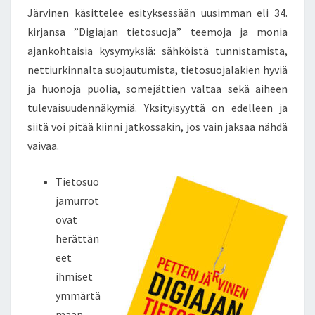
Järvinen käsittelee esityksessään uusimman eli 34.
kirjansa ”Digiajan tietosuoja” teemoja ja monia
ajankohtaisia kysymyksiä: sähköistä tunnistamista,
nettiurkinnalta suojautumista, tietosuojalakien hyviä
ja huonoja puolia, somejättien valtaa sekä aiheen
tulevaisuudennäkymiä. Yksityisyyttä on edelleen ja
siitä voi pitää kiinni jatkossakin, jos vain jaksaa nähdä
vaivaa.
Tietosuo
jamurrot
ovat
herättän
eet
ihmiset
ymmärtä
mään