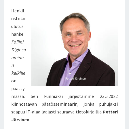
Henkil
östöko
ulutus
hanke
Föliin!
Digiosa
amine
n
kaikille
on
päätty
mässä. Sen kunniaksi järjestämme 23.5.2022
kiinnostavan päätösseminaarin, jonka puhujaksi
saapuu IT-alaa laajasti seuraava tietokirjailija
Petteri
Järvinen
.