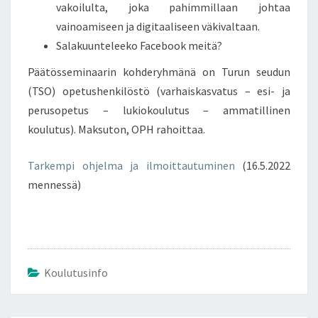
vakoilulta, joka pahimmillaan johtaa
vainoamiseen ja digitaaliseen väkivaltaan.
Salakuunteleeko Facebook meitä?
Päätösseminaarin kohderyhmänä on Turun seudun
(TSO) opetushenkilöstö (varhaiskasvatus – esi- ja
perusopetus – lukiokoulutus – ammatillinen
koulutus). Maksuton, OPH rahoittaa.
Tarkempi ohjelma ja ilmoittautuminen
(16.5.2022
mennessä)
Koulutusinfo