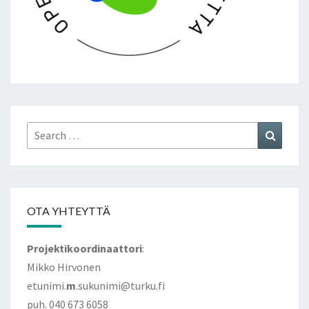
Search
Search
for:
OTA YHTEYTTÄ
Projektikoordinaattori
:
Mikko Hirvonen
etunimi.
m
.sukunimi@turku.fi
puh. 040 673 6058