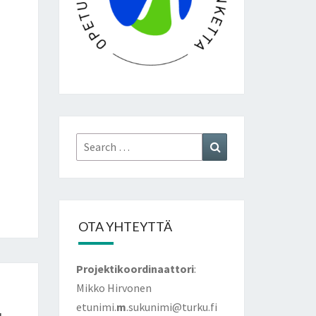
Search
Search
for:
OTA YHTEYTTÄ
Projektikoordinaattori
:
Mikko Hirvonen
etunimi.
m
.sukunimi@turku.fi