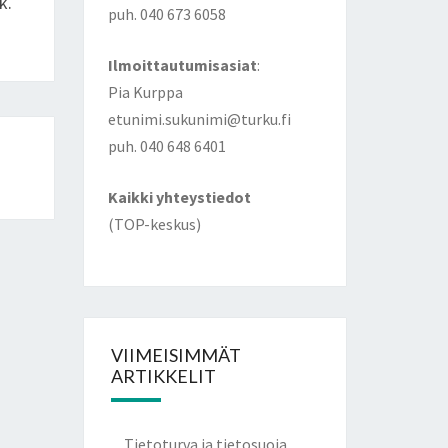
k.
puh. 040 673 6058
Ilmoittautumisasiat
:
Pia Kurppa
etunimi.sukunimi@turku.fi
puh. 040 648 6401
Kaikki yhteystiedot
(TOP-keskus)
VIIMEISIMMÄT
ARTIKKELIT
Tietoturva ja tietosuoja