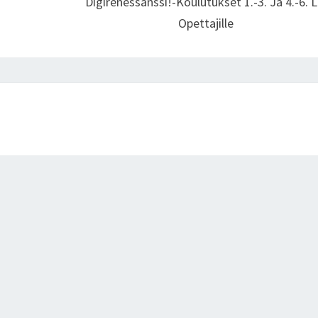
Digirenessanssi!-Koulutukset 1.-3. Ja 4.-6. L
Opettajille