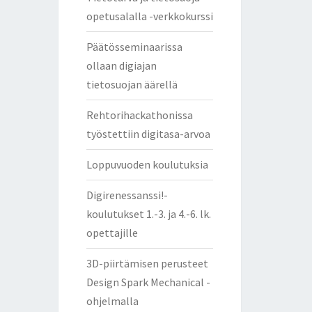
opetusalalla -verkkokurssi
Päätösseminaarissa
ollaan digiajan
tietosuojan äärellä
Rehtorihackathonissa
työstettiin digitasa-arvoa
Loppuvuoden koulutuksia
Digirenessanssi!-
koulutukset 1.-3. ja 4.-6. lk.
opettajille
3D-piirtämisen perusteet
Design Spark Mechanical -
ohjelmalla