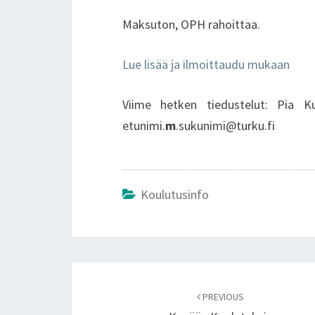
Maksuton, OPH rahoittaa.
Lue lisää ja ilmoittaudu mukaan
Viime hetken tiedustelut: Pia Ku
etunimi.
m
.sukunimi@turku.fi
Koulutusinfo
Post
navigation
PREVIOUS