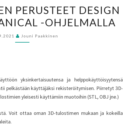
3D-
SEN PERUSTEET DESIGN
PIIRTÄMISEN
ANICAL -OHJELMALLA
PERUSTEET
DESIGN
SPARK
9.2021
Jouni Paakkinen
MECHANICAL
-
OHJELMALLA
äyttöön yksinkertaisuutensa ja helppokäyttöisyytensä
ii pelkästään käyttäjäksi rekisteröitymisen. Piirretyt 3D-
ostimien yleisesti käyttämiin muotoihin (STL, OBJ jne.)
mistä. Voit ottaa oman 3D-tulostimen mukaan ja kokeilla
leita.