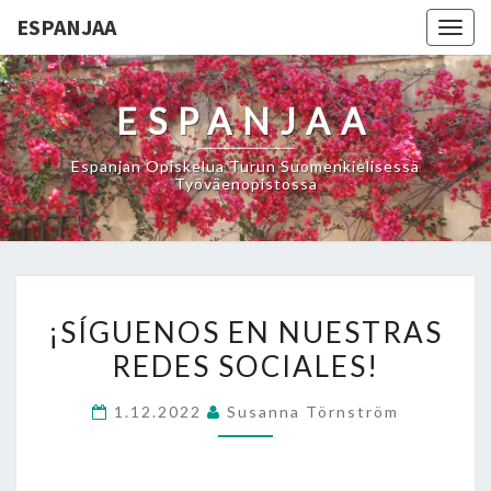
ESPANJAA
Togg
navig
ESPANJAA
Espanjan Opiskelua Turun Suomenkielisessä
Työväenopistossa
¡SÍGUENOS
¡SÍGUENOS EN NUESTRAS
EN
REDES SOCIALES!
NUESTRAS
REDES
1.12.2022
Susanna Törnström
SOCIALES!