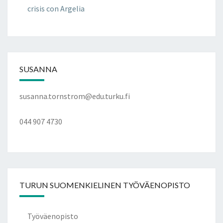
crisis con Argelia
SUSANNA
susanna.tornstrom@edu.turku.fi
044 907 4730
TURUN SUOMENKIELINEN TYÖVÄENOPISTO
Työväenopisto