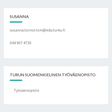
SUSANNA
susanna.tornstrom@edu.turku.fi
044 907 4730
TURUN SUOMENKIELINEN TYÖVÄENOPISTO
Työväenopisto