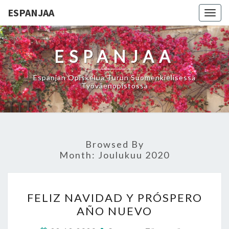
ESPANJAA
Togg
navig
ESPANJAA
Espanjan Opiskelua Turun Suomenkielisessä
Työväenopistossa
Browsed By
Month:
Joulukuu 2020
FELIZ
FELIZ NAVIDAD Y PRÓSPERO
NAVIDAD
AÑO NUEVO
Y
PRÓSPERO