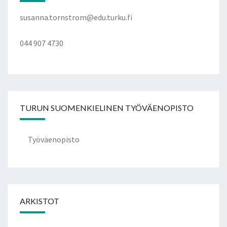
susanna.tornstrom@edu.turku.fi
044 907 4730
TURUN SUOMENKIELINEN TYÖVÄENOPISTO
Työväenopisto
ARKISTOT