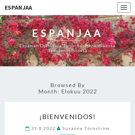
ESPANJAA
Togg
navig
ESPANJAA
Espanjan Opiskelua Turun Suomenkielisessä
Työväenopistossa
Browsed By
Month:
Elokuu 2022
¡BIENVENIDOS!
¡BIENVENIDOS!
29.8.2022
Susanna Törnström