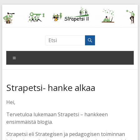
Skip
to
content
Strapetsi
Strategisen
Valikko
ja
pedagogisen
toiminnan
johtaminen
Strapetsi- hanke alkaa
–
Ledning
Hei,
av
strategisk
Tervetuloa lukemaan Strapetsi – hankkeen
och
ensimmäistä blogia.
pedagogisk
Strapetsi eli Strategisen ja pedagogisen toiminnan
verksamhet