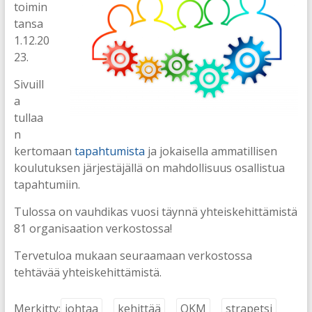
toimin
tansa
1.12.20
23.
Sivuill
a
tullaa
n
kertomaan
tapahtumista
ja jokaisella ammatillisen
koulutuksen järjestäjällä on mahdollisuus osallistua
tapahtumiin.
Tulossa on vauhdikas vuosi täynnä yhteiskehittämistä
81 organisaation verkostossa!
Tervetuloa mukaan seuraamaan verkostossa
tehtävää yhteiskehittämistä.
Merkitty:
johtaa
kehittää
OKM
strapetsi