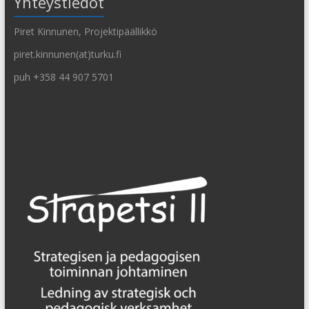
Yhteystiedot
Piret Kinnunen, Projektipäällikkö
piret.kinnunen(at)turku.fi
puh +358 44 907 5701