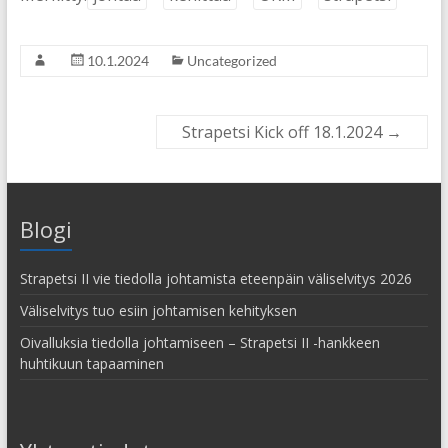
10.1.2024
Uncategorized
Strapetsi Kick off 18.1.2024
→
Blogi
Strapetsi II vie tiedolla johtamista eteenpäin väliselvitys 2026
Väliselvitys tuo esiin johtamisen kehityksen
Oivalluksia tiedolla johtamiseen – Strapetsi II -hankkeen
huhtikuun tapaaminen