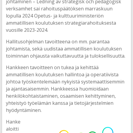
johtaminen – Ledning av strategisk och pedagogisk
verksamhet sai rahoituspäätöksen marraskuun
lopulla 2024 Opetus- ja kulttuuriministeriön
ammatillisen koulutuksen strategiarahoituksesta
vuosille 2023-2024.
Hallitusohjelman tavoitteena on mm. parantaa
johtamista, sekä uudistaa ammatillisen koulutuksen
toiminnan ohjausta vaikuttavuutta ja tuloksellisuutta.
Hankkeen tavoitteen on tukea ja kehittää
ammatillisen koulutuksen hallintoa ja operatiivista
johtoa työskentelemään nykyistä systemaattisemmin
ja ajantasaisemmin. Hankkeessa huomioidaan
henkilökohtaistaminen, osaamisen kehittyminen,
yhteistyö työelämän kanssa ja tietojärjestelmien
hyödyntäminen.
Hanke
aloitti