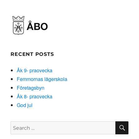
RECENT POSTS
Åk 9- praovecka
Femmornas lägerskola
Företagsbyn
Åk 8- praovecka
God jul
SE
Search
for: