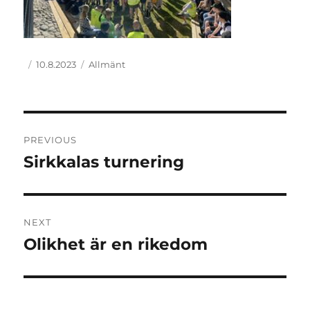
Author
Posted
Categories
10.8.2023
Allmänt
on
Post
PREVIOUS
navigation
Sirkkalas turnering
Previous
post:
NEXT
Olikhet är en rikedom
Next
post: