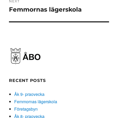
NEXT
Femmornas lägerskola
Next
post:
RECENT POSTS
Åk 9- praovecka
Femmornas lägerskola
Företagsbyn
Åk 8- praovecka