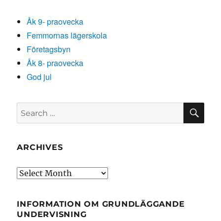
Åk 9- praovecka
Femmornas lägerskola
Företagsbyn
Åk 8- praovecka
God jul
SE
Search
for:
ARCHIVES
Archives
INFORMATION OM GRUNDLÄGGANDE
UNDERVISNING