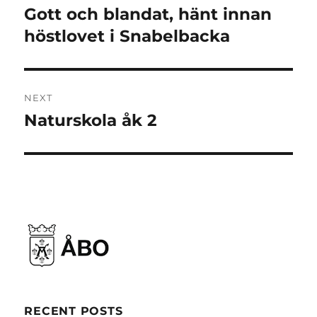
navigation
Gott och blandat, hänt innan
Previous
post:
höstlovet i Snabelbacka
NEXT
Naturskola åk 2
Next
post:
RECENT POSTS