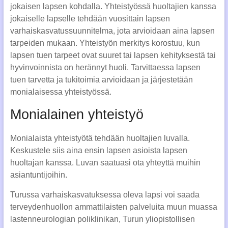
jokaisen lapsen kohdalla. Yhteistyössä huoltajien kanssa
jokaiselle lapselle tehdään vuosittain lapsen
varhaiskasvatussuunnitelma, jota arvioidaan aina lapsen
tarpeiden mukaan. Yhteistyön merkitys korostuu, kun
lapsen tuen tarpeet ovat suuret tai lapsen kehityksestä tai
hyvinvoinnista on herännyt huoli. Tarvittaessa lapsen
tuen tarvetta ja tukitoimia arvioidaan ja järjestetään
monialaisessa yhteistyössä.
Monialainen yhteistyö
Monialaista yhteistyötä tehdään huoltajien luvalla.
Keskustele siis aina ensin lapsen asioista lapsen
huoltajan kanssa. Luvan saatuasi ota yhteyttä muihin
asiantuntijoihin.
Turussa varhaiskasvatuksessa oleva lapsi voi saada
terveydenhuollon ammattilaisten palveluita muun muassa
lastenneurologian poliklinikan, Turun yliopistollisen