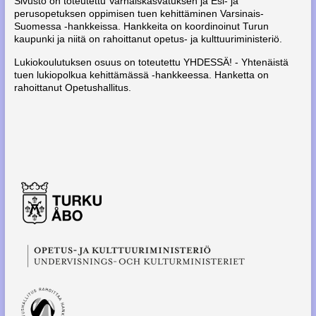
Sivusto on toteutettu Varhaiskasvatuksen ja Esi- ja
perusopetuksen oppimisen tuen kehittäminen Varsinais-
Suomessa -hankkeissa. Hankkeita on koordinoinut Turun
kaupunki ja niitä on rahoittanut opetus- ja kulttuuriministeriö.
Lukiokoulutuksen osuus on toteutettu YHDESSÄ! - Yhtenäistä
tuen lukiopolkua kehittämässä -hankkeessa. Hanketta on
rahoittanut Opetushallitus.