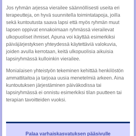
Jos ryhmän arjessa vierailee säännöllisesti useita eri
terapeutteja, on hyvä suunnitella toimintatapoja, joilla
sekä kuntoutusta saava lapsi että myös ryhmän muut
lapsen oppivat ennakoimaan ryhmässä vierailevat
ulkopuoliset ihmiset. Apuna voi käyttää esimerkiksi
päiväjärjestyksen yhteydessä käytettäviä valokuvia,
joiden avulla kerrotaan, keitä ulkopuolisia aikuisia
lapsiryhmässä kulloinkin vierailee.
Monialaisen yhteistyön tekeminen kehittää henkilöstön
ammattitaitoa ja tarjoaa uusia menetelmiä arkeen. Aina
kuntoutuksen järjestäminen päiväkodissa tai
lapsiryhmässä ei onnistu esimerkiksi tilan puutteen tai
terapian tavoitteiden vuoksi.
Palaa varhaiskasvatuksen pääsivulle