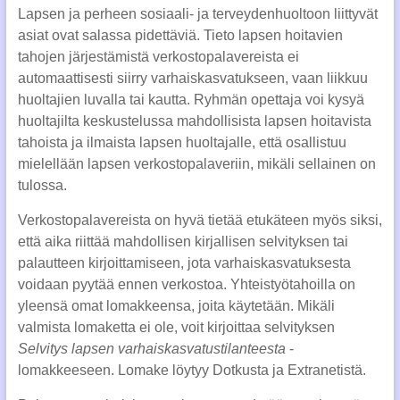
Lapsen ja perheen sosiaali- ja terveydenhuoltoon liittyvät
asiat ovat salassa pidettäviä. Tieto lapsen hoitavien
tahojen järjestämistä verkostopalavereista ei
automaattisesti siirry varhaiskasvatukseen, vaan liikkuu
huoltajien luvalla tai kautta. Ryhmän opettaja voi kysyä
huoltajilta keskustelussa mahdollisista lapsen hoitavista
tahoista ja ilmaista lapsen huoltajalle, että osallistuu
mielellään lapsen verkostopalaveriin, mikäli sellainen on
tulossa.
Verkostopalavereista on hyvä tietää etukäteen myös siksi,
että aika riittää mahdollisen kirjallisen selvityksen tai
palautteen kirjoittamiseen, jota varhaiskasvatuksesta
voidaan pyytää ennen verkostoa. Yhteistyötahoilla on
yleensä omat lomakkeensa, joita käytetään. Mikäli
valmista lomaketta ei ole, voit kirjoittaa selvityksen
Selvitys lapsen varhaiskasvatustilanteesta
-
lomakkeeseen. Lomake löytyy Dotkusta ja Extranetistä.