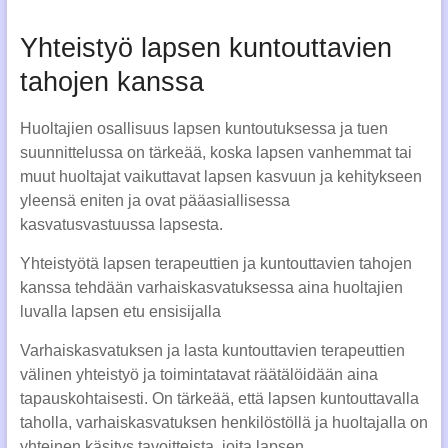
Yhteistyö lapsen kuntouttavien
tahojen kanssa
Huoltajien osallisuus lapsen kuntoutuksessa ja tuen
suunnittelussa on tärkeää, koska lapsen vanhemmat tai
muut huoltajat vaikuttavat lapsen kasvuun ja kehitykseen
yleensä eniten ja ovat pääasiallisessa
kasvatusvastuussa lapsesta.
Yhteistyötä lapsen terapeuttien ja kuntouttavien tahojen
kanssa tehdään varhaiskasvatuksessa aina huoltajien
luvalla lapsen etu ensisijalla
Varhaiskasvatuksen ja lasta kuntouttavien terapeuttien
välinen yhteistyö ja toimintatavat räätälöidään aina
tapauskohtaisesti. On tärkeää, että lapsen kuntouttavalla
taholla, varhaiskasvatuksen henkilöstöllä ja huoltajalla on
yhteinen käsitys tavoitteista, joita lapsen