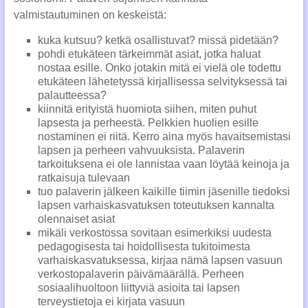
valmistautuminen on keskeistä:
kuka kutsuu? ketkä osallistuvat? missä pidetään?
pohdi etukäteen tärkeimmät asiat, jotka haluat
nostaa esille. Onko jotakin mitä ei vielä ole todettu
etukäteen lähetetyssä kirjallisessa selvityksessä tai
palautteessa?
kiinnitä erityistä huomiota siihen, miten puhut
lapsesta ja perheestä. Pelkkien huolien esille
nostaminen ei riitä. Kerro aina myös havaitsemistasi
lapsen ja perheen vahvuuksista. Palaverin
tarkoituksena ei ole lannistaa vaan löytää keinoja ja
ratkaisuja tulevaan
tuo palaverin jälkeen kaikille tiimin jäsenille tiedoksi
lapsen varhaiskasvatuksen toteutuksen kannalta
olennaiset asiat
mikäli verkostossa sovitaan esimerkiksi uudesta
pedagogisesta tai hoidollisesta tukitoimesta
varhaiskasvatuksessa, kirjaa nämä lapsen vasuun
verkostopalaverin päivämäärällä. Perheen
sosiaalihuoltoon liittyviä asioita tai lapsen
terveystietoja ei kirjata vasuun