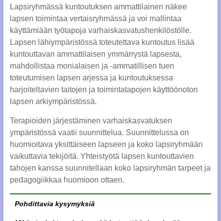
Lapsiryhmässä kuntoutuksen ammattilainen näkee
lapsen toimintaa vertaisryhmässä ja voi mallintaa
käyttämiään työtapoja varhaiskasvatushenkilöstölle.
Lapsen lähiympäristössä toteutettava kuntoutus lisää
kuntouttavan ammattilaisen ymmärrystä lapsesta,
mahdollistaa monialaisen ja -ammatillisen tuen
toteutumisen lapsen arjessa ja kuntoutuksessa
harjoiteltavien taitojen ja toimintatapojen käyttöönoton
lapsen arkiympäristössä.
Terapioiden järjestäminen varhaiskasvatuksen
ympäristössä vaatii suunnittelua. Suunnittelussa on
huomioitava yksittäiseen lapseen ja koko lapsiryhmään
vaikuttavia tekijöitä. Yhteistyötä lapsen kuntouttavien
tahojen kanssa suunnitellaan koko lapsiryhmän tarpeet ja
pedagogiikkaa huomioon ottaen.
Pohdittavia kysymyksiä​