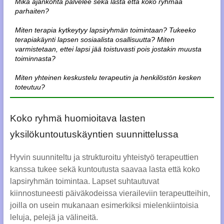
Mikä ajankohta palvelee sekä lasta että koko ryhmää 
parhaiten?​

Miten terapia kytkeytyy lapsiryhmän toimintaan? Tukeeko 
terapiakäynti lapsen sosiaalista osallisuutta? Miten 
varmistetaan, ettei lapsi jää toistuvasti pois jostakin muusta 
toiminnasta?​

Miten yhteinen keskustelu terapeutin ja henkilöstön kesken 
Koko ryhmä huomioitava lasten
yksilökuntoutuskäyntien suunnittelussa
Hyvin suunniteltu ja strukturoitu yhteistyö terapeuttien
kanssa tukee sekä kuntoutusta saavaa lasta että koko
lapsiryhmän toimintaa. Lapset suhtautuvat
kiinnostuneesti päiväkodeissa vieraileviin terapeutteihin,
joilla on usein mukanaan esimerkiksi mielenkiintoisia
leluja, pelejä ja välineitä.