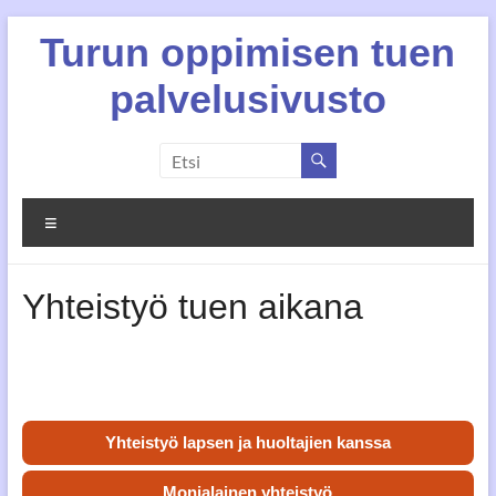
Skip
Turun oppimisen tuen
to
content
palvelusivusto
Valikko
Yhteistyö tuen aikana
Yhteistyö lapsen ja huoltajien kanssa
Monialainen yhteistyö