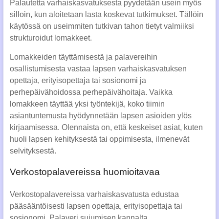
Palautetta varhaiskasvatuksesta pyydetään usein myös
silloin, kun aloitetaan lasta koskevat tutkimukset. Tällöin
käytössä on useimmiten tutkivan tahon tietyt valmiiksi
strukturoidut lomakkeet.
Lomakkeiden täyttämisestä ja palavereihin
osallistumisesta vastaa lapsen varhaiskasvatuksen
opettaja, erityisopettaja tai sosionomi ja
perhepäivähoidossa perhepäivähoitaja. Vaikka
lomakkeen täyttää yksi työntekijä, koko tiimin
asiantuntemusta hyödynnetään lapsen asioiden ylös
kirjaamisessa. Olennaista on, että keskeiset asiat, kuten
huoli lapsen kehityksestä tai oppimisesta, ilmenevät
selvityksestä.
Verkostopalavereissa huomioitavaa
Verkostopalavereissa varhaiskasvatusta edustaa
pääsääntöisesti lapsen opettaja, erityisopettaja tai
sosionomi. Palaveri sujumisen kannalta