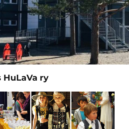
 HuLaVa ry