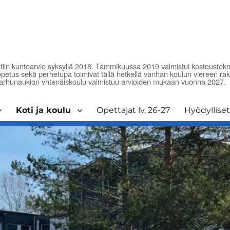
n kuntoarvio syksyllä 2018. Tammikuussa 2019 valmistui kosteusteknine
siopetus sekä perhetupa toimivat tällä hetkellä vanhan koulun viereen r
Karhunaukion yhtenäiskoulu valmistuu arvioiden mukaan vuonna 2027.
Koti ja koulu
Opettajat lv. 26-27
Hyödylliset 