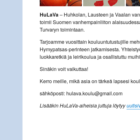
HuLaVa
– Huhkolan, Lausteen ja Vaalan van
toimii Suomen vanhempainliiton alaisuudessa
Turvaryn toimintaan.
Tarjoamme vuosittain kouluuntutustujille m
Hymypatsas-perinteen jatkamisesta. Yhteistyö
luokkaretkiä ja leirikoulua ja osallistuttu muihi
Sinäkin voit vaikuttaa!
Kerro meille, mikä asia on tärkeä lapsesi kou
sähköposti: hulava.koulu@gmail.com
Lisääkin HuLaVa-aiheisia juttuja löytyy
uutis