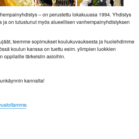
hempainyhdistys – on perustettu lokakuussa 1994. Yhdistys
 ja on tutustunut myös alueellisen vanhempainyhdistyksen
ehujäät, teemme sopimukset koulukuvauksesta ja huolehdimme
ssä koulun kanssa on tuettu esim. ylimpien luokkien
n oppilaille tärkeisiin asioihin.
lunkäynnin kannalta!
ivustoltamme
.