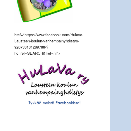
href="https://www.facebook.com/Hulava-
Lausteen-koulun-vanhempainyhdistys-
920733131289788/?
hc_ref=SEARCH&fref=nf">