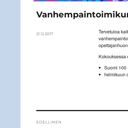
Vanhempaintoimikunn
Tervetuloa kai
Kirjoittaja
Julkaistu
21.12.2017
vanhempainto
opettajanhuo
Kokouksessa o
Suomi 100 -
helmikuun 
Artikkelien
EDELLINEN