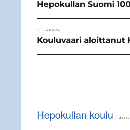
selaus
Hepokullan Suomi 100
Edellinen
artikkeli:
SEURAAVA
Kouluvaari aloittanut
Seuraava
artikkeli:
Hepokullan koulu
Saavut