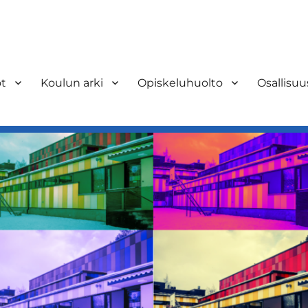
ot
Koulun arki
Opiskeluhuolto
Osallisuu