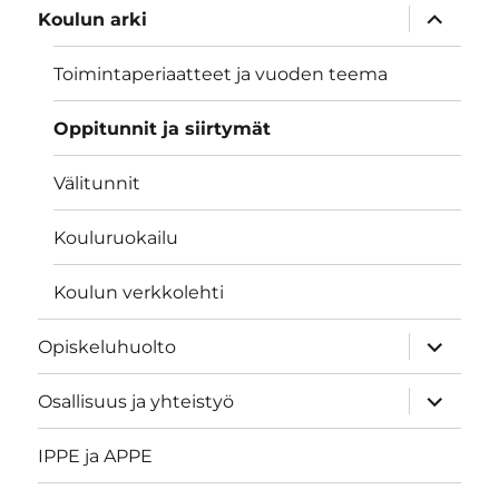
näytä
Koulun arki
alavalik
Toimintaperiaatteet ja vuoden teema
Oppitunnit ja siirtymät
Välitunnit
Kouluruokailu
Koulun verkkolehti
näytä
Opiskeluhuolto
alavalik
näytä
Osallisuus ja yhteistyö
alavalik
IPPE ja APPE