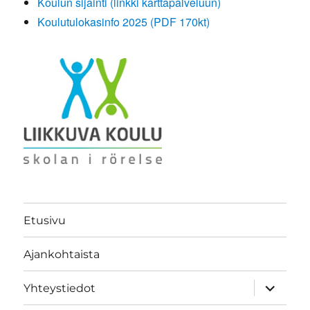
Koulun sijainti (linkki karttapalveluun)
Koulutulokasinfo 2025 (PDF 170kt)
Etusivu
Ajankohtaista
näytä
Yhteystiedot
alavalik