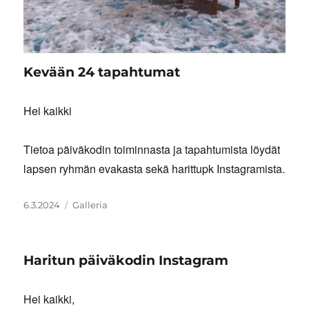
Kevään 24 tapahtumat
Hei kaikki
Tietoa päiväkodin toiminnasta ja tapahtumista löydät
lapsen ryhmän evakasta sekä harittupk Instagramista.
Julkaistu
Artikkelimuoto
6.3.2024
Galleria
Haritun päiväkodin Instagram
Hei kaikki,