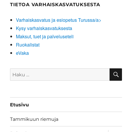
TIETOA VARHAISKASVATUKSESTA
Varhaiskasvatus ja esiopetus Turussa/a>
Kysy varhaiskasvatuksesta
Maksut, tuet ja palveluseteli
Ruokalistat
eVaka
HA
Etsi:
Etusivu
Tammikuun riemuja
näytä