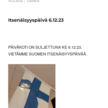
Julkaistu
Artikkelimuoto
15.12.2023
Galleria
Itsenäisyyspäivä 6.12.23
PÄIVÄKOTI ON SULJETTUNA KE 6.12.23,
VIETÄMME SUOMEN ITSENÄISYYSPÄIVÄÄ.