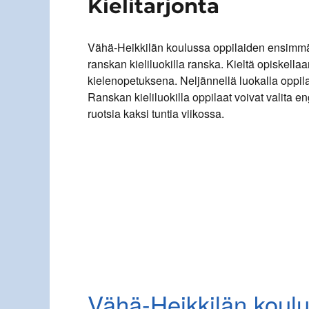
Kielitarjonta
Vähä-Heikkilän koulussa oppilaiden ensimmäin
ranskan kieliluokilla ranska. Kieltä opiskell
kielenopetuksena. Neljännellä luokalla oppila
Ranskan kieliluokilla oppilaat voivat valita e
ruotsia kaksi tuntia viikossa.
Vähä-Heikkilän koul