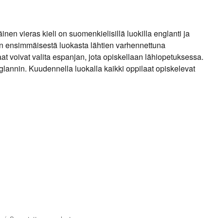
en vieras kieli on suomenkielisillä luokilla englanti ja
aan ensimmäisestä luokasta lähtien varhennettuna
at voivat valita espanjan, jota opiskellaan lähiopetuksessa.
nglannin. Kuudennella luokalla kaikki oppilaat opiskelevat
u