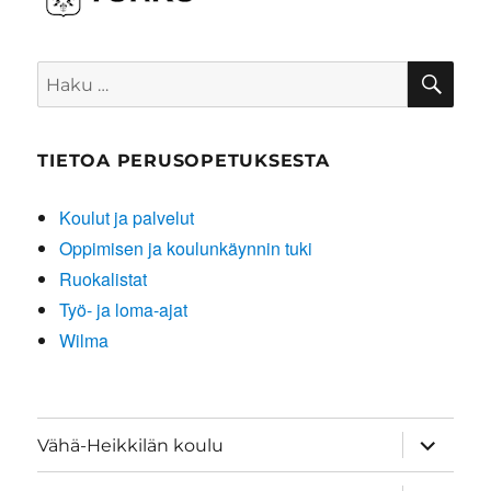
HA
Etsi:
TIETOA PERUSOPETUKSESTA
Koulut ja palvelut
Oppimisen ja koulunkäynnin tuki
Ruokalistat
Työ- ja loma-ajat
Wilma
näytä
Vähä-Heikkilän koulu
alavalik