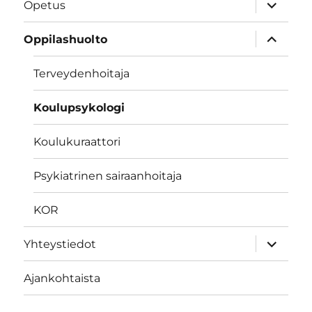
näytä
Opetus
alavalik
näytä
Oppilashuolto
alavalik
Terveydenhoitaja
Koulupsykologi
Koulukuraattori
Psykiatrinen sairaanhoitaja
KOR
näytä
Yhteystiedot
alavalik
Ajankohtaista