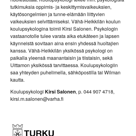
tutkimuksia oppimis- ja keskittymisvaikeuksien,
käytösongelmien ja tunne-elämään liittyvien
vaikeuksien selvittämiseksi. Vähä-Heikkilän koulun
koulupsykologina toimii Kirsi Salonen. Psykologin
vastaanotolle tulee varata aika etukäteen ja lapsen
käynneistä sovitaan aina ensin yhdessä huoltajien
kanssa. Vähä-Heikkilän yksikössä psykologi on
paikalla yleensä maanantaisin ja tiistaisin, sekä
Uittamon yksikössä tarvittaessa. Koulupsykologiin
saa yhteyden puhelimella, sähköpostilla tai Wilman
kautta.
Koulupsykologi
Kirsi Salonen
, p. 044 907 4718,
kirsi.m.salonen@varha.fi