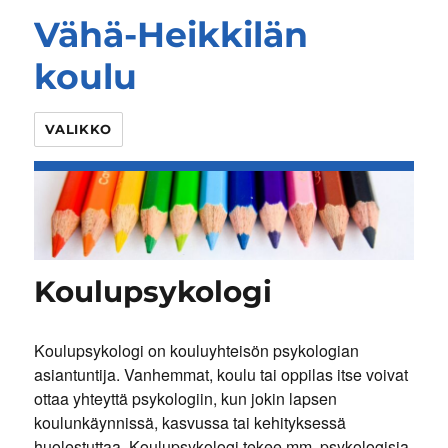
Vähä-Heikkilän
koulu
VALIKKO
Koulupsykologi
Koulupsykologi on kouluyhteisön psykologian
asiantuntija. Vanhemmat, koulu tai oppilas itse voivat
ottaa yhteyttä psykologiin, kun jokin lapsen
koulunkäynnissä, kasvussa tai kehityksessä
huolestuttaa. Koulupsykologi tekee mm. psykologisia