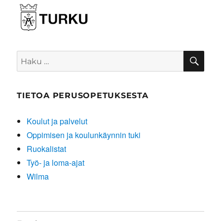
HA
Etsi:
TIETOA PERUSOPETUKSESTA
Koulut ja palvelut
Oppimisen ja koulunkäynnin tuki
Ruokalistat
Työ- ja loma-ajat
Wilma