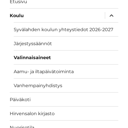
Etusivu
näytä
Koulu
alavalik
Syvälahden koulun yhteystiedot 2026-2027
Järjestyssäännöt
Valinnaisaineet
Aamu- ja iltapäivätoiminta
Vanhempainyhdistys
Päiväkoti
Hirvensalon kirjasto
Nuorisotila