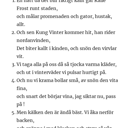
En natt då det blir riktigt kallt går Kalle
Frost runt staden,
och målar promenaden och gator, hustak,
allt.
Och sen Kung Vinter kommer hit, han rider
nordanvinden,
Det biter kallt i kinden, och snön den virvlar
vit.
Vi taga alla på oss då så tjocka varma kläder,
och ut i vinterväder vi pulsar hurtigt på.
Och nu vi krama bollar små, av snön den vita
fina,
och snart det börjar vina, jag siktar nu, pass
på !
Men kälken den är ändå bäst. Vi åka nerför
backen,