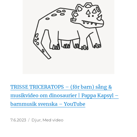
TRISSE TRICERATOPS – (för barn) sång &
musikvideo om dinosaurier | Pappa Kapsyl –
barnmusik svenska – YouTube
Posted
Categories
7.6.2023
Djur
,
Med video
on