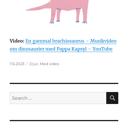
Video:
En gammal brachiosaurus – Musikvideo
om dinosaurier med Pappa Kapsyl – YouTube
Posted
Categories
7.6.2023
Djur
,
Med video
on
SE
Search
for: