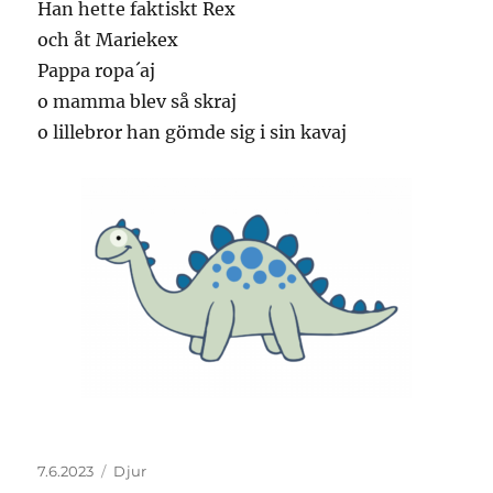
Han hette faktiskt Rex
och åt Mariekex
Pappa ropa´aj
o mamma blev så skraj
o lillebror han gömde sig i sin kavaj
Posted
Categories
7.6.2023
Djur