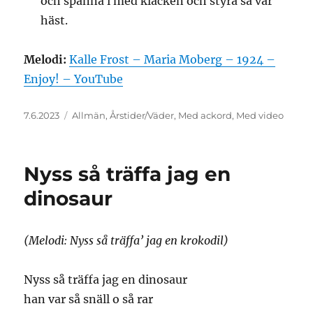
och spänna i med klacken och styra så vår
häst.
Melodi:
Kalle Frost – Maria Moberg – 1924 –
Enjoy! – YouTube
Posted
Categories
7.6.2023
Allmän
,
Årstider/Väder
,
Med ackord
,
Med video
on
Nyss så träffa jag en
dinosaur
(Melodi: Nyss så träffa’ jag en krokodil)
Nyss så träffa jag en dinosaur
han var så snäll o så rar