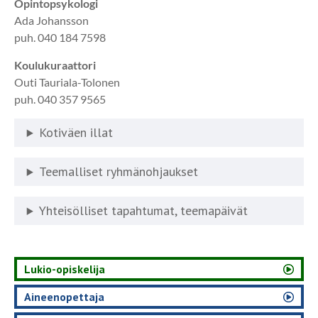
Opintopsykologi
Ada Johansson
puh. 040 184 7598
Koulukuraattori
Outi Tauriala-Tolonen
puh. 040 357 9565
Kotiväen illat
Teemalliset ryhmänohjaukset
Yhteisölliset tapahtumat, teemapäivät
Lukio-opiskelija
Aineenopettaja