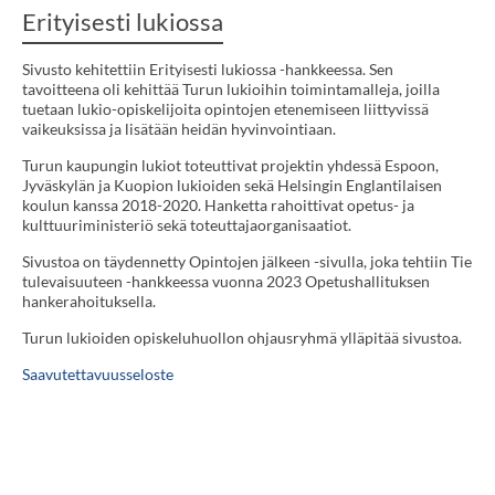
Erityisesti lukiossa
Sivusto kehitettiin Erityisesti lukiossa -hankkeessa. Sen
tavoitteena oli kehittää Turun lukioihin toimintamalleja, joilla
tuetaan lukio-opiskelijoita opintojen etenemiseen liittyvissä
vaikeuksissa ja lisätään heidän hyvinvointiaan.
Turun kaupungin lukiot toteuttivat projektin yhdessä Espoon,
Jyväskylän ja Kuopion lukioiden sekä Helsingin Englantilaisen
koulun kanssa 2018-2020. Hanketta rahoittivat opetus- ja
kulttuuriministeriö sekä toteuttajaorganisaatiot.
Sivustoa on täydennetty Opintojen jälkeen -sivulla, joka tehtiin Tie
tulevaisuuteen -hankkeessa vuonna 2023 Opetushallituksen
hankerahoituksella.
Turun lukioiden opiskeluhuollon ohjausryhmä ylläpitää sivustoa.
Saavutettavuusseloste