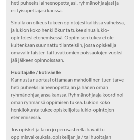
heti puheeksi aineenopettajasi, ryhmänohjaajasi ja
erityisopettajasi kanssa.
Sinulla on oikeus tukeen opintojesi kaikissa vaiheissa,
ja lukion koko henkilökunta tukee sinua lukio-
opintojesi etenemisessä. Oppimisen tukea ei ole
kuitenkaan suunnattu tilanteisiin, jossa opiskelija
omavalintaisten tai luvattomien poissaolojen vuoksi
jää jälkeen opinnoissaan.
Huoltajalle / kotiväelle
Kannusta nuortasi ottamaan mahdollinen tuen tarve
heti puheeksi aineenopettajan ja hänen oman
ryhmänohjaajansa kanssa. Ryhmänohjaaja koordinoi
oman ryhmänsä oppimisen tukea. Lukion koko
henkilökunta tukee opiskelijoita lukio-opintojen
etenemisessä.
Jos opiskelijalla on jo perusasteella havaittu
oppimisvaikeuksia, opiskelijan ja / tai huoltajan