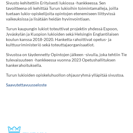
Sivusto kehitettiin Erityisesti lukiossa -hankkeessa. Sen
tavoitteena oli kehittää Turun lukioihin toimintamalleja, joilla
tuetaan lukio-opiskelijoita opintojen etenemiseen liittyvissä
vaikeuksissa ja lisätään heidän hyvinvointiaan.
Turun kaupungin lukiot toteuttivat projektin yhdessä Espoon,
Jyväskylän ja Kuopion lukioiden sekä Helsingin Englantilaisen
koulun kanssa 2018-2020. Hanketta rahoittivat opetus- ja
kulttuuriministeriö sekä toteuttajaorganisaatiot.
Sivustoa on täydennetty Opintojen jälkeen -sivulla, joka tehtiin Tie
tulevaisuuteen -hankkeessa vuonna 2023 Opetushallituksen
hankerahoituksella.
Turun lukioiden opiskeluhuollon ohjausryhmä ylläpitää sivustoa.
Saavutettavuusseloste