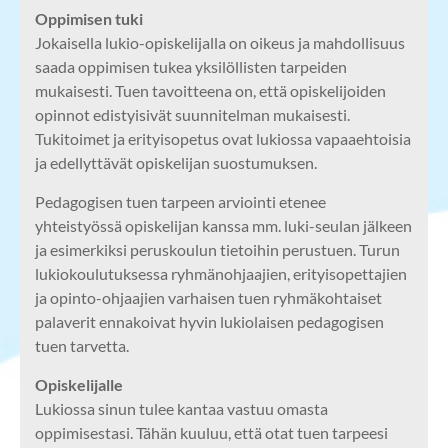
Oppimisen tuki
Jokaisella lukio-opiskelijalla on oikeus ja mahdollisuus
saada oppimisen tukea yksilöllisten tarpeiden
mukaisesti. Tuen tavoitteena on, että opiskelijoiden
opinnot edistyisivät suunnitelman mukaisesti.
Tukitoimet ja erityisopetus ovat lukiossa vapaaehtoisia
ja edellyttävät opiskelijan suostumuksen.
Pedagogisen tuen tarpeen arviointi etenee
yhteistyössä opiskelijan kanssa mm. luki-seulan jälkeen
ja esimerkiksi peruskoulun tietoihin perustuen. Turun
lukiokoulutuksessa ryhmänohjaajien, erityisopettajien
ja opinto-ohjaajien varhaisen tuen ryhmäkohtaiset
palaverit ennakoivat hyvin lukiolaisen pedagogisen
tuen tarvetta.
Opiskelijalle
Lukiossa sinun tulee kantaa vastuu omasta
oppimisestasi. Tähän kuuluu, että otat tuen tarpeesi