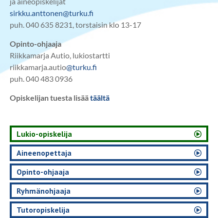
ja aineopiskelijat
sirkku.anttonen@turku.fi
puh. 040 635 8231, torstaisin klo 13-17
Opinto-ohjaaja
Riikkamarja Autio, lukiostartti
riikkamarja.autio
@turku.fi
puh. 040 483 0936
Opiskelijan tuesta lisää
täältä
Lukio-opiskelija
Aineenopettaja
Opinto-ohjaaja
Ryhmänohjaaja
Tutoropiskelija