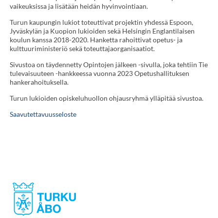
vaikeuksissa ja lisätään heidän hyvinvointiaan.
Turun kaupungin lukiot toteuttivat projektin yhdessä Espoon,
Jyväskylän ja Kuopion lukioiden sekä Helsingin Englantilaisen
koulun kanssa 2018-2020. Hanketta rahoittivat opetus- ja
kulttuuriministeriö sekä toteuttajaorganisaatiot.
Sivustoa on täydennetty Opintojen jälkeen -sivulla, joka tehtiin Tie
tulevaisuuteen -hankkeessa vuonna 2023 Opetushallituksen
hankerahoituksella.
Turun lukioiden opiskeluhuollon ohjausryhmä ylläpitää sivustoa.
Saavutettavuusseloste