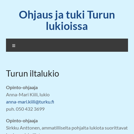
Skip
Ohjaus ja tuki Turun
to
content
lukioissa
Valikko
Turun iltalukio
Opinto-ohjaaja
Anna-Mari Kiili, lukio
anna-mari.kiili@turku.fi
puh. 050 432 3699
Opinto-ohjaaja
Sirkku Anttonen, ammatilliselta pohjalta lukiota suorittavat