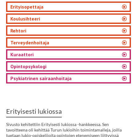
Erityisopettaja
Koulusihteeri
Rehtori
Terveydenhoitaja
Kuraattori
Opintopsykologi
Psykiatrinen sairaanhoitaja
Erityisesti lukiossa
Sivusto kehitettiin Erityisesti lukiossa -hankkeessa. Sen
tavoitteena oli kehittää Turun lukioihin toimintamalleja, joilla
tuetaan lukio-opiskelijoita opintojen etenemiseen liittyvissä