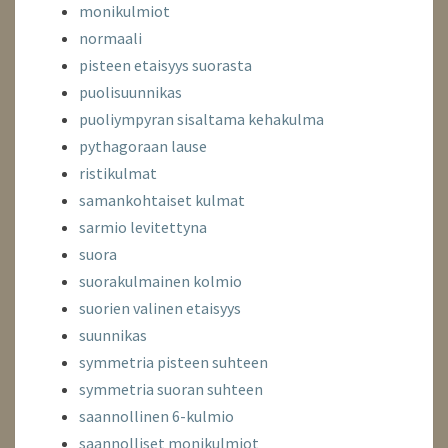
monikulmiot
normaali
pisteen etaisyys suorasta
puolisuunnikas
puoliympyran sisaltama kehakulma
pythagoraan lause
ristikulmat
samankohtaiset kulmat
sarmio levitettyna
suora
suorakulmainen kolmio
suorien valinen etaisyys
suunnikas
symmetria pisteen suhteen
symmetria suoran suhteen
saannollinen 6-kulmio
saannolliset monikulmiot