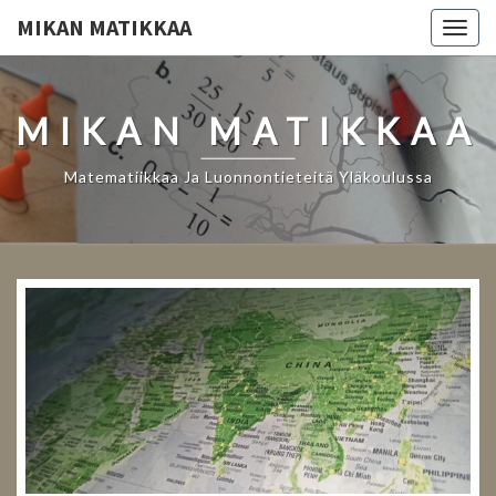
MIKAN MATIKKAA
Togg
navig
MIKAN MATIKKAA
Matematiikkaa Ja Luonnontieteitä Yläkoulussa