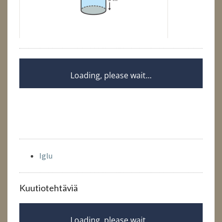
Iglu
Kuutiotehtäviä