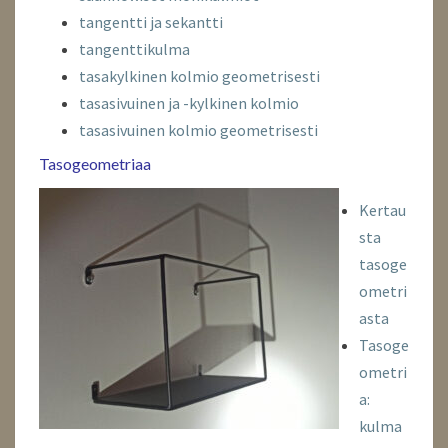
tangentti ja sekantti
tangenttikulma
tasakylkinen kolmio geometrisesti
tasasivuinen ja -kylkinen kolmio
tasasivuinen kolmio geometrisesti
Tasogeometriaa
Kertau
sta
tasoge
ometri
asta
Tasoge
ometri
a:
kulma