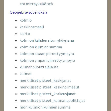
sta mittayksiköistä
Geogebra-sovelluksia
kolmio
keskinormaali
kierto
kolmion kahden sivun yhdysjana
kolmion kulmien summa
kolmion sisaan piirretty ympyra
kolmion ympari piirretty ympyra
kulmanpuolittajalause
kulmat
merkilliset pisteet_keskijanat
merkilliset pisteet_keskinormaalit
merkilliset pisteet_korkeusjanat
merkilliset pisteet_kulmanpuolittajat
monikulmion kulmien summa