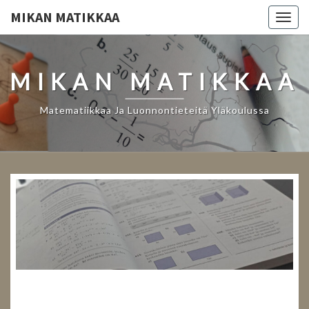
MIKAN MATIKKAA
Togg
navig
MIKAN MATIKKAA
Matematiikkaa Ja Luonnontieteitä Yläkoulussa
MIKAN