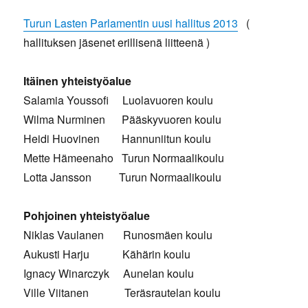
Turun Lasten Parlamentin uusi hallitus 2013
(
hallituksen jäsenet erillisenä liitteenä )
Itäinen yhteistyöalue
Salamia Youssofi Luolavuoren koulu
Wilma Nurminen Pääskyvuoren koulu
Heidi Huovinen Hannuniitun koulu
Mette Hämeenaho Turun Normaalikoulu
Lotta Jansson Turun Normaalikoulu
Pohjoinen yhteistyöalue
Niklas Vaulanen Runosmäen koulu
Aukusti Harju Kähärin koulu
Ignacy Winarczyk Aunelan koulu
Ville Viitanen Teräsrautelan koulu