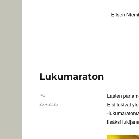
– Elisen Niem
Lukumaraton
Lasten parlame
Kirjoittaja
PG
Elsi lukivat y
Julkaistu
25.4.2026
-lukumaratoni
lisäksi lukija