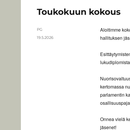
Toukokuun kokous
Aloitimme kok
Kirjoittaja
PG
hallituksen jä
Julkaistu
19.5.2026
Esittäytymisten
lukudiplomista
Nuorisovaltuus
kertomassa nuo
parlamentin ka
osallisuuspaja
Onnea vielä k
jäsenet!