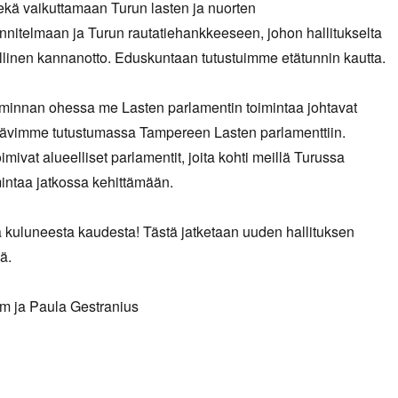
ekä vaikuttamaan Turun lasten ja nuorten
nnitelmaan ja Turun rautatiehankkeeseen, johon hallitukselta
jallinen kannanotto. Eduskuntaan tutustuimme etätunnin kautta.
iminnan ohessa me Lasten parlamentin toimintaa johtavat
 kävimme tutustumassa Tampereen Lasten parlamenttiin.
mivat alueelliset parlamentit, joita kohti meillä Turussa
intaa jatkossa kehittämään.
a kuluneesta kaudesta! Tästä jatketaan uuden hallituksen
ä.
 ja Paula Gestranius