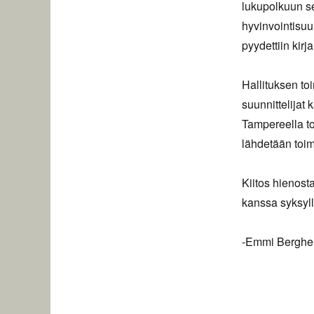
lukupolkuun s
hyvinvointisuu
pyydettiin kir
Hallituksen to
suunnittelijat
Tampereella toi
lähdetään toim
Kiitos hienost
kanssa syksyll
-Emmi Berghem