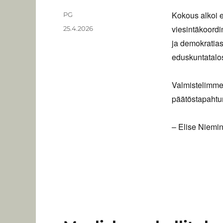
Kokous alkoi 
Kirjoittaja
PG
viesintäkoordi
Julkaistu
25.4.2026
ja demokratias
eduskuntatalo
Valmistelimme
päätöstapaht
– Elise Niemin