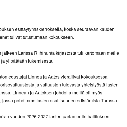
ouksen esittäytymiskierroksella, koska seuraavan kauden
senet tulivat tutustumaan kokoukseen.
 jälkeen Larissa Riihihuhta kirjastosta tuli kertomaan meille
 ja ylipäätään lukemisesta.
ton edustajat Linnea ja Aatos vierailivat kokouksessa
risovaltuustosta ja valtuuston tulevasta yhteistyöstä lasten
nssa. Linnean ja Aatoksen johdolla meillä oli myös
, jossa pohdimme lasten osallisuuden edistämistä Turussa.
erran vuoden 2026-2027 lasten parlamentin hallituksen