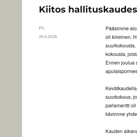
Kiitos hallituskaude
Pääsimme aloi
Kirjoittaja
PG
oli kiireinen.
Julkaistu
26.6.2026
suurkokousta.
kokousta, joist
Ennen joulua 
apulaispormest
Kevätkaudella m
suurkokous, jo
parlamentti o
kävimme yhdes
Kauden aikana