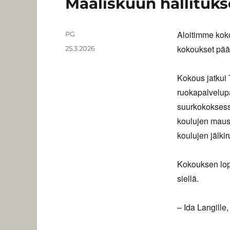
Maaliskuun hallituk
Aloitimme koko
Kirjoittaja
PG
kokoukset pää
Julkaistu
25.3.2026
Kokous jatkui 
ruokapalvelup
suurkokoksess
koulujen maust
koulujen jälkir
Kokouksen lop
siellä.
– Ida Langille