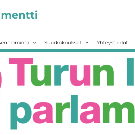
amentti
sen toiminta
Suurkokoukset
Yhteystiedot