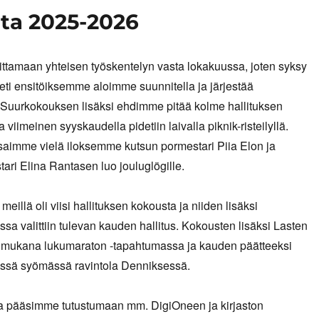
sta 2025-2026
ttamaan yhteisen työskentelyn vasta lokakuussa, joten syksy
 Heti ensitöiksemme aloimme suunnitella ja järjestää
 Suurkokouksen lisäksi ehdimme pitää kolme hallituksen
a viimeinen syyskaudella pidetiin laivalla piknik-risteilyllä.
saimme vielä iloksemme kutsun pormestari Piia Elon ja
ari Elina Rantasen luo jouluglögille.
eillä oli viisi hallituksen kokousta ja niiden lisäksi
ssa valittiin tulevan kauden hallitus. Kokousten lisäksi Lasten
li mukana lukumaraton -tapahtumassa ja kauden päätteeksi
sä syömässä ravintola Denniksessä.
 pääsimme tutustumaan mm. DigiOneen ja kirjaston