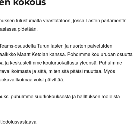
sen kokous
uksen tutustumalla virastotaloon, jossa Lasten parlamentin
asiassa pidetään.
Teams-osuudella Turun lasten ja nuorten palveluiden
äällikkö Maarit Ketolan kanssa. Pohdimme kouluruoan osuutta
a ja keskustelimme kouluruokailusta yleensä. Puhuimme
evalikoimasta ja siitä, miten sitä pitäisi muuttaa. Myös
uokavalikoimaa voisi päivittää.
uksi puhuimme suurkokouksesta ja hallituksen rooleista
, tiedotusvastaava