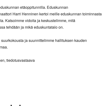
eduskunnan etäoppitunnilla. Eduskunnan
naattori Harri Henninen kertoi meille eduskunnan toiminnasta
ta. Katsoimme vidoita ja keskustelimme, mitä
ssa tehdään ja mikä eduskuntatalo on.
 suurkokousta ja suunnittelimme hallituksen kauden
umaa.
en, tiedotusvastaava