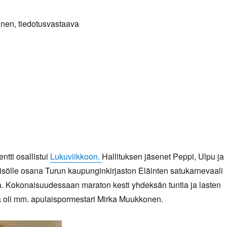
inen, tiedotusvastaava
ntti osallistui
Lukuviikkoon.
Hallituksen jäsenet Peppi, Ulpu ja
leisölle osana Turun kaupunginkirjaston Eläinten satukarnevaali
a. Kokonaisuudessaan maraton kesti yhdeksän tuntia ja lasten
na oli mm. apulaispormestari Mirka Muukkonen.