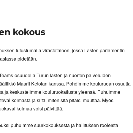
sen kokous
uksen tutustumalla virastotaloon, jossa Lasten parlamentin
asiassa pidetään.
Teams-osuudella Turun lasten ja nuorten palveluiden
äällikkö Maarit Ketolan kanssa. Pohdimme kouluruoan osuutta
a ja keskustelimme kouluruokailusta yleensä. Puhuimme
evalikoimasta ja siitä, miten sitä pitäisi muuttaa. Myös
uokavalikoimaa voisi päivittää.
uksi puhuimme suurkokouksesta ja hallituksen rooleista