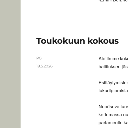
Toukokuun kokous
Aloitimme kok
Kirjoittaja
PG
hallituksen jä
Julkaistu
19.5.2026
Esittäytymisten
lukudiplomista
Nuorisovaltuus
kertomassa nuo
parlamentin ka