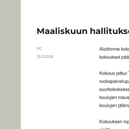
Maaliskuun hallituk
Aloitimme koko
Kirjoittaja
PG
kokoukset pää
Julkaistu
25.3.2026
Kokous jatkui 
ruokapalvelup
suurkokoksess
koulujen maust
koulujen jälkir
Kokouksen lop