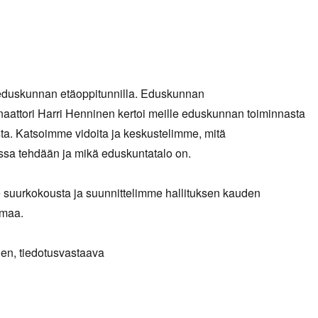
eduskunnan etäoppitunnilla. Eduskunnan
naattori Harri Henninen kertoi meille eduskunnan toiminnasta
ta. Katsoimme vidoita ja keskustelimme, mitä
ssa tehdään ja mikä eduskuntatalo on.
 suurkokousta ja suunnittelimme hallituksen kauden
umaa.
en, tiedotusvastaava