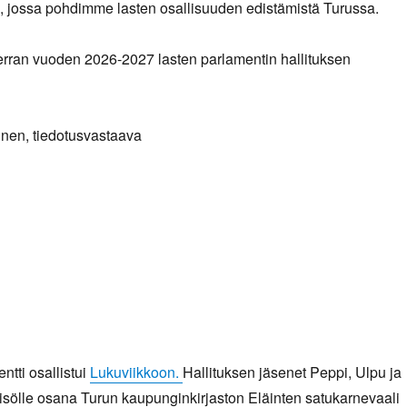
, jossa pohdimme lasten osallisuuden edistämistä Turussa.
erran vuoden 2026-2027 lasten parlamentin hallituksen
inen, tiedotusvastaava
ntti osallistui
Lukuviikkoon.
Hallituksen jäsenet Peppi, Ulpu ja
leisölle osana Turun kaupunginkirjaston Eläinten satukarnevaali