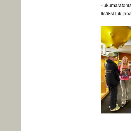
-lukumaratoni
lisäksi lukija