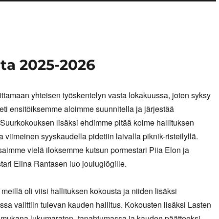
sta 2025-2026
ttamaan yhteisen työskentelyn vasta lokakuussa, joten syksy
 Heti ensitöiksemme aloimme suunnitella ja järjestää
 Suurkokouksen lisäksi ehdimme pitää kolme hallituksen
a viimeinen syyskaudella pidetiin laivalla piknik-risteilyllä.
saimme vielä iloksemme kutsun pormestari Piia Elon ja
ari Elina Rantasen luo jouluglögille.
eillä oli viisi hallituksen kokousta ja niiden lisäksi
ssa valittiin tulevan kauden hallitus. Kokousten lisäksi Lasten
li mukana lukumaraton -tapahtumassa ja kauden päätteeksi