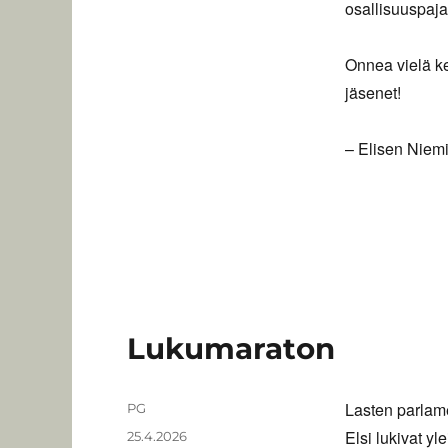
osallisuuspaja
Onnea vielä k
jäsenet!
– Elisen Niem
Lukumaraton
Lasten parlame
Kirjoittaja
PG
Elsi lukivat y
Julkaistu
25.4.2026