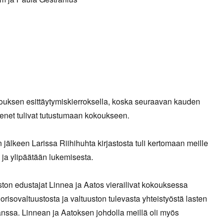
ouksen esittäytymiskierroksella, koska seuraavan kauden
senet tulivat tutustumaan kokoukseen.
 jälkeen Larissa Riihihuhta kirjastosta tuli kertomaan meille
 ja ylipäätään lukemisesta.
ton edustajat Linnea ja Aatos vierailivat kokouksessa
risovaltuustosta ja valtuuston tulevasta yhteistyöstä lasten
nssa. Linnean ja Aatoksen johdolla meillä oli myös