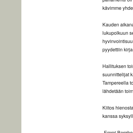
kävimme yhdes
Kauden aikana
lukupolkuun s
hyvinvointisuu
pyydettiin kir
Hallituksen to
suunnittelijat
Tampereella toi
lähdetään toim
Kiitos hienost
kanssa syksyll
-Emmi Berghem