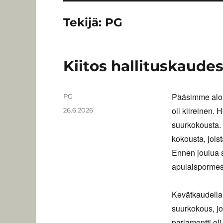
Tekijä:
PG
Kiitos hallituskaude
Pääsimme aloi
Kirjoittaja
PG
oli kiireinen.
Julkaistu
26.6.2026
suurkokousta.
kokousta, joist
Ennen joulua 
apulaispormest
Kevätkaudella m
suurkokous, jo
parlamentti o