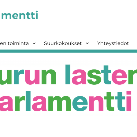
amentti
sen toiminta
Suurkokoukset
Yhteystiedot