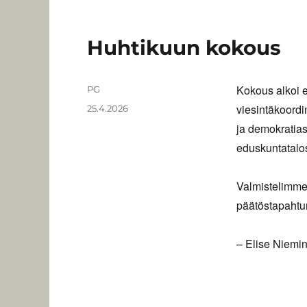
Huhtikuun kokous
Kokous alkoi 
Kirjoittaja
PG
viesintäkoordi
Julkaistu
25.4.2026
ja demokratias
eduskuntatalo
Valmistelimme
päätöstapaht
– Elise Niemin