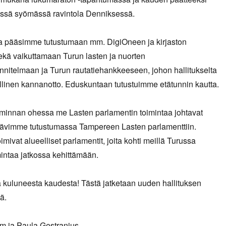
sä syömässä ravintola Denniksessä.
 pääsimme tutustumaan mm. DigiOneen ja kirjaston
ekä vaikuttamaan Turun lasten ja nuorten
nnitelmaan ja Turun rautatiehankkeeseen, johon hallitukselta
jallinen kannanotto. Eduskuntaan tutustuimme etätunnin kautta.
iminnan ohessa me Lasten parlamentin toimintaa johtavat
 kävimme tutustumassa Tampereen Lasten parlamenttiin.
mivat alueelliset parlamentit, joita kohti meillä Turussa
intaa jatkossa kehittämään.
a kuluneesta kaudesta! Tästä jatketaan uuden hallituksen
ä.
 ja Paula Gestranius