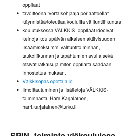
oppilaat
tavoitteena ”vertaisohjaaja periaatteella”
käynnistää/toteuttaa kouluilla välituntiliikuntaa
koulutuksessa VÄLKKIS -oppilaat ideoivat
keinoja koulupäivän aikaisen aktiivisuuden
lisäämiseksi mm. välituntitoiminnan,
taukoliikunnan ja tapahtumien avulla sekä
etsivät ratkaisuja miten oppilaita saadaan
innostettua mukaan.
Välkkisopas opettajalle
Ilmoittautuminen ja lisätietoja VÄLKKIS-
toiminnasta: Harri Karjalainen,
harri.karjalainen@turku.fi
SPIN -toiminta yläkouluissa