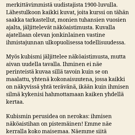
merkittävimmistä uudistajista 1900-luvulla.
Lähestulkoon kaikki kuvat, joita kurssi on tähän
saakka tarkastellut, monien tuhansien vuosien
ajalta, jäljittelevät näköaistimusta. Kuvalla
ajatellaan olevan jonkinlainen vastine
ihmistajunnan ulkopuolisessa todellisuudessa.
Myös kubismi jäljittelee näköaistimusta, mutta
aivan uudella tavalla. Ihminen ei näe
perinteistä kuvaa sillä tavoin kuin se on
maalattu, yhtenä kokonaisuutena, jossa kaikki
on näkyvissä yhtä terävänä, ikään kuin ihmisen
silmä kykenisi hahmottamaan kaiken yhdellä
kertaa.
Kubismin perusidea on nerokas: ihmisen
näköaistihan on pistemäinen! Emme näe
kerralla koko maisemaa. Näemme siitä