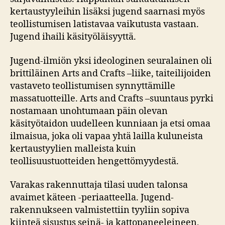
kertaustyyleihin lisäksi jugend saarnasi myös
teollistumisen latistavaa vaikutusta vastaan.
Jugend ihaili käsityöläisyyttä.
Jugend-ilmiön yksi ideologinen seuralainen oli
brittiläinen Arts and Crafts –liike, taiteilijoiden
vastaveto teollistumisen synnyttämille
massatuotteille. Arts and Crafts –suuntaus pyrki
nostamaan unohtumaan päin olevan
käsityötaidon uudelleen kunniaan ja etsi omaa
ilmaisua, joka oli vapaa yhtä lailla kuluneista
kertaustyylien malleista kuin
teollisuustuotteiden hengettömyydestä.
Varakas rakennuttaja tilasi uuden talonsa
avaimet käteen -periaatteella. Jugend-
rakennukseen valmistettiin tyyliin sopiva
kiinteä sisustus seinä- ja kattopaneeleineen,