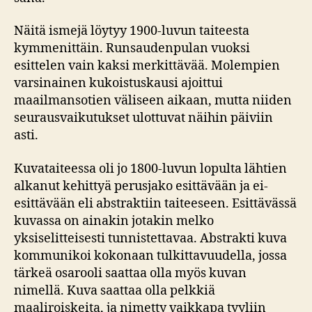
Näitä ismejä löytyy 1900-luvun taiteesta
kymmenittäin. Runsaudenpulan vuoksi
esittelen vain kaksi merkittävää. Molempien
varsinainen kukoistuskausi ajoittui
maailmansotien väliseen aikaan, mutta niiden
seurausvaikutukset ulottuvat näihin päiviin
asti.
Kuvataiteessa oli jo 1800-luvun lopulta lähtien
alkanut kehittyä perusjako esittävään ja ei-
esittävään eli abstraktiin taiteeseen. Esittävässä
kuvassa on ainakin jotakin melko
yksiselitteisesti tunnistettavaa. Abstrakti kuva
kommunikoi kokonaan tulkittavuudella, jossa
tärkeä osarooli saattaa olla myös kuvan
nimellä. Kuva saattaa olla pelkkiä
maaliroiskeita, ja nimetty vaikkapa tyyliin