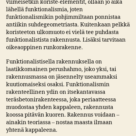
viimeisetkin koriste-elementit, ollaan jo aika
lähellä funktionalismia, joten
funktionalismikin pohjimmiltaan ponnistaa
antiikin suhdegeometriasta. Kuitenkaan pelkkä
koristeeton ulkomuoto ei vielä tee puhdasta
funktionalistista rakennusta. Lisäksi tarvitaan
oikeaoppinen runkorakenne.
Funktionalistisella rakennuksella on
laatikkomainen perushahmo, joko yksi, tai
rakennusmassa on jäsennelty useammaksi
kuutiomaiseksi osaksi. Funktionalismin
rakenteellinen ydin on itsekantavassa
teräsbetonirakenteessa, joka periaatteessa
muodostaa yhden kappaleen, rakennusta
koossa pitävän kuoren. Rakennus voidaan –
ainakin teoriassa – nostaa maasta ilmaan
yhtenä kappaleena.