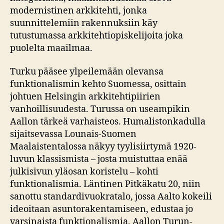
modernistinen arkkitehti, jonka
suunnittelemiin rakennuksiin käy
tutustumassa arkkitehtiopiskelijoita joka
puolelta maailmaa.
Turku pääsee ylpeilemään olevansa
funktionalismin kehto Suomessa, osittain
johtuen Helsingin arkkitehtipiirien
vanhoillisuudesta. Turussa on useampikin
Aallon tärkeä varhaisteos. Humalistonkadulla
sijaitsevassa Lounais-Suomen
Maalaistentalossa näkyy tyylisiirtymä 1920-
luvun klassismista – josta muistuttaa enää
julkisivun yläosan koristelu – kohti
funktionalismia. Läntinen Pitkäkatu 20, niin
sanottu standardivuokratalo, jossa Aalto kokeili
ideoitaan asuntorakentamiseen, edustaa jo
varsinaista funktionalismia. Aallon Turun-