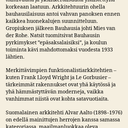
korkeaan laatuun. Arkkitehtuurin ohella
bauhausilaisuus antoi vahvan panoksen ennen
kaikkea huonekalujen suunnitteluun.
Gropiuksen jälkeen Bauhausia johti Mies van
der Rohe. Natsit tuomitsivat Bauhausin
pyrkimykset ”epäsaksalaisiksi”, ja koulun
toiminta kävi mahdottomaksi vuodesta 1933
lähtien.
Merkittävimpien funktionalistiarkkitehtien –
kuten Frank Lloyd Wright ja Le Gorbusier –
tärkeimmät rakennukset ovat yhä käytössä ja
yhä hämmästyttävän moderneja, vaikka
vanhimmat niistä ovat kohta satavuotiaita.
Suomalainen arkkitehti Alvar Aalto (1898–1976)
on edellä mainittujen herrojen kanssa samassa
kategoriassa, maailmanluokkaa oleva