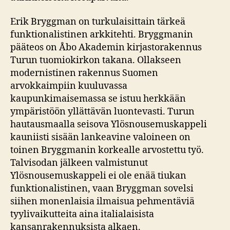
Erik Bryggman on turkulaisittain tärkeä
funktionalistinen arkkitehti. Bryggmanin
pääteos on Åbo Akademin kirjastorakennus
Turun tuomiokirkon takana. Ollakseen
modernistinen rakennus Suomen
arvokkaimpiin kuuluvassa
kaupunkimaisemassa se istuu herkkään
ympäristöön yllättävän luontevasti. Turun
hautausmaalla seisova Ylösnousemuskappeli
kauniisti sisään lankeavine valoineen on
toinen Bryggmanin korkealle arvostettu työ.
Talvisodan jälkeen valmistunut
Ylösnousemuskappeli ei ole enää tiukan
funktionalistinen, vaan Bryggman sovelsi
siihen monenlaisia ilmaisua pehmentäviä
tyylivaikutteita aina italialaisista
kansanrakennuksista alkaen.