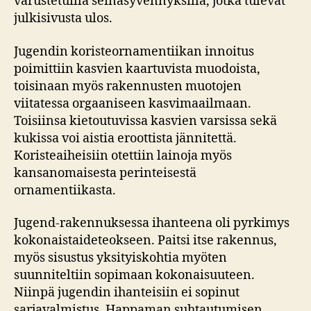
varustetuilla seinäsyvennyksillä, jotka tulevat
julkisivusta ulos.
Jugendin koristeornamentiikan innoitus
poimittiin kasvien kaartuvista muodoista,
toisinaan myös rakennusten muotojen
viitatessa orgaaniseen kasvimaailmaan.
Toisiinsa kietoutuvissa kasvien varsissa sekä
kukissa voi aistia eroottista jännitettä.
Koristeaiheisiin otettiin lainoja myös
kansanomaisesta perinteisestä
ornamentiikasta.
Jugend-rakennuksessa ihanteena oli pyrkimys
kokonaistaideteokseen. Paitsi itse rakennus,
myös sisustus yksityiskohtia myöten
suunniteltiin sopimaan kokonaisuuteen.
Niinpä jugendin ihanteisiin ei sopinut
sarjavalmistus. Happaman suhtautumisen