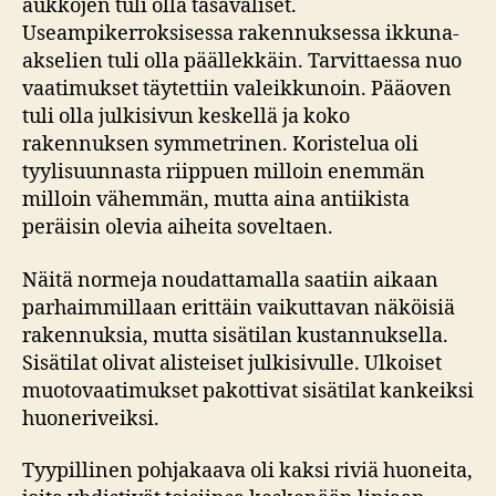
aukkojen tuli olla tasaväliset.
Useampikerroksisessa rakennuksessa ikkuna-
akselien tuli olla päällekkäin. Tarvittaessa nuo
vaatimukset täytettiin valeikkunoin. Pääoven
tuli olla julkisivun keskellä ja koko
rakennuksen symmetrinen. Koristelua oli
tyylisuunnasta riippuen milloin enemmän
milloin vähemmän, mutta aina antiikista
peräisin olevia aiheita soveltaen.
Näitä normeja noudattamalla saatiin aikaan
parhaimmillaan erittäin vaikuttavan näköisiä
rakennuksia, mutta sisätilan kustannuksella.
Sisätilat olivat alisteiset julkisivulle. Ulkoiset
muotovaatimukset pakottivat sisätilat kankeiksi
huoneriveiksi.
Tyypillinen pohjakaava oli kaksi riviä huoneita,