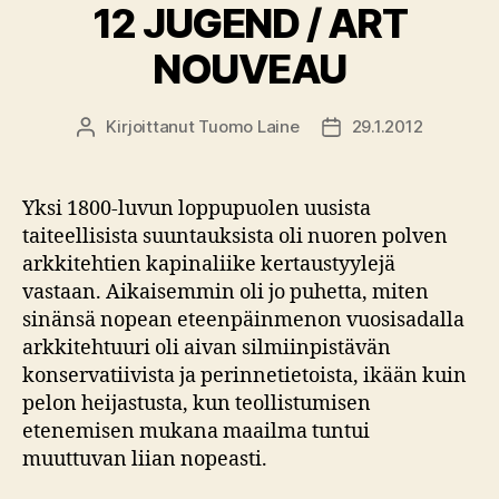
12 JUGEND / ART
NOUVEAU
Kirjoittanut
Tuomo Laine
29.1.2012
Kirjoittaja
Julkaisupäivämäärä
Yksi 1800-luvun loppupuolen uusista
taiteellisista suuntauksista oli nuoren polven
arkkitehtien kapinaliike kertaustyylejä
vastaan. Aikaisemmin oli jo puhetta, miten
sinänsä nopean eteenpäinmenon vuosisadalla
arkkitehtuuri oli aivan silmiinpistävän
konservatiivista ja perinnetietoista, ikään kuin
pelon heijastusta, kun teollistumisen
etenemisen mukana maailma tuntui
muuttuvan liian nopeasti.