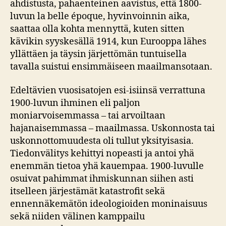
ahdistusta, pahaenteinen aavistus, että 1800-
luvun la belle époque, hyvinvoinnin aika,
saattaa olla kohta mennyttä, kuten sitten
kävikin syyskesällä 1914, kun Eurooppa lähes
yllättäen ja täysin järjettömän tuntuisella
tavalla suistui ensimmäiseen maailmansotaan.
Edeltävien vuosisatojen esi-isiinsä verrattuna
1900-luvun ihminen eli paljon
moniarvoisemmassa – tai arvoiltaan
hajanaisemmassa – maailmassa. Uskonnosta tai
uskonnottomuudesta oli tullut yksityisasia.
Tiedonvälitys kehittyi nopeasti ja antoi yhä
enemmän tietoa yhä kauempaa. 1900-luvulle
osuivat pahimmat ihmiskunnan siihen asti
itselleen järjestämät katastrofit sekä
ennennäkemätön ideologioiden moninaisuus
sekä niiden välinen kamppailu