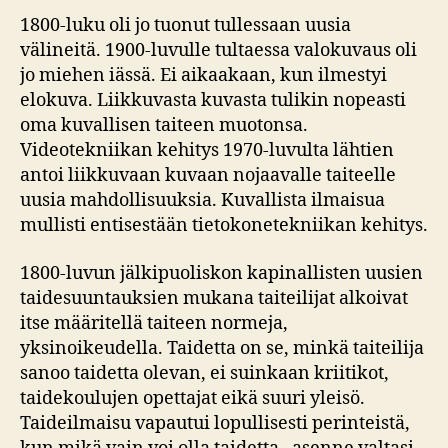
1800-luku oli jo tuonut tullessaan uusia
välineitä. 1900-luvulle tultaessa valokuvaus oli
jo miehen iässä. Ei aikaakaan, kun ilmestyi
elokuva. Liikkuvasta kuvasta tulikin nopeasti
oma kuvallisen taiteen muotonsa.
Videotekniikan kehitys 1970-luvulta lähtien
antoi liikkuvaan kuvaan nojaavalle taiteelle
uusia mahdollisuuksia. Kuvallista ilmaisua
mullisti entisestään tietokonetekniikan kehitys.
1800-luvun jälkipuoliskon kapinallisten uusien
taidesuuntauksien mukana taiteilijat alkoivat
itse määritellä taiteen normeja,
yksinoikeudella. Taidetta on se, minkä taiteilija
sanoo taidetta olevan, ei suinkaan kriitikot,
taidekoulujen opettajat eikä suuri yleisö.
Taideilmaisu vapautui lopullisesti perinteistä,