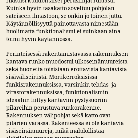
rikkoisi kuutiomaiset peruslinjat rumasti.
Kuinka hyvin tasakatto soveltuu pohjolan
sateiseen ilmastoon, se onkin jo toinen juttu.
Käytännöllisyyttä painottavasta nimestään
huolimatta funktionalismi ei suinkaan aina
toimi hyvin käytännössä.
Perinteisessä rakentamistavassa rakennuksen
kantava runko muodostui ulkoseinämuureista
sekä huoneita toisistaan erottavista kantavista
sisäväliseinistä. Monikerroksisissa
funkisrakennuksissa, varsinkin tehdas- ja
virastorakennuksissa, funktionalismin
ideaaliin liittyy kantaviin pystysuoriin
pilareihin perustuva runkorakenne.
Rakennuksen välipohjat sekä katto ovat
pilarien varassa. Rakenteessa ei ole kantavia
sisäseinämuureja, mikä mahdollistaa