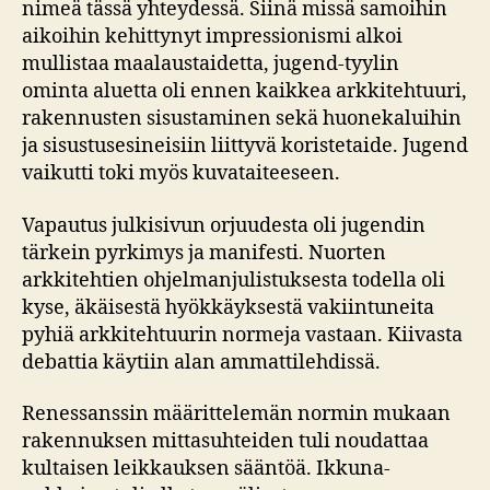
nimeä tässä yhteydessä. Siinä missä samoihin
aikoihin kehittynyt impressionismi alkoi
mullistaa maalaustaidetta, jugend-tyylin
ominta aluetta oli ennen kaikkea arkkitehtuuri,
rakennusten sisustaminen sekä huonekaluihin
ja sisustusesineisiin liittyvä koristetaide. Jugend
vaikutti toki myös kuvataiteeseen.
Vapautus julkisivun orjuudesta oli jugendin
tärkein pyrkimys ja manifesti. Nuorten
arkkitehtien ohjelmanjulistuksesta todella oli
kyse, äkäisestä hyökkäyksestä vakiintuneita
pyhiä arkkitehtuurin normeja vastaan. Kiivasta
debattia käytiin alan ammattilehdissä.
Renessanssin määrittelemän normin mukaan
rakennuksen mittasuhteiden tuli noudattaa
kultaisen leikkauksen sääntöä. Ikkuna-