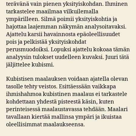
terävänä vain pienen yksityiskohdan. Ihminen
tarkastelee maailmaa vilkuilemalla
ympärilleen. Silmä poimii yksityiskohtia ja
hajottaa laajemman näkymän analysoitavaksi.
Ajattelu karsii havainnosta epäoleellisuudet
pois ja pelkistää yksityiskohdat
perusmuodoiksi. Lopuksi ajattelu kokoaa tämän
analyysin tulokset uudelleen kuvaksi. Juuri tätä
jäljittelee kubismi.
Kubistisen maalauksen voidaan ajatella olevan
tasolle tehty veistos. Esittäessään vaikkapa
ihmishahmoa kubistinen maalaus ei tarkastele
kohdettaan yhdestä pisteestä käsin, kuten
perinteisessä maalaustavassa tehdään. Maalari
tavallaan kiertää mallinsa ympäri ja ikuistaa
oleellisimmat maalaukseensa.