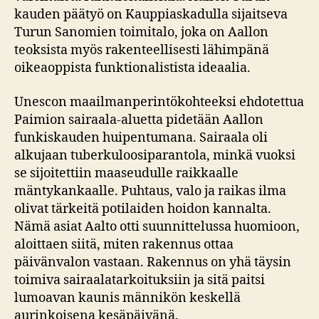
kauden päätyö on Kauppiaskadulla sijaitseva
Turun Sanomien toimitalo, joka on Aallon
teoksista myös rakenteellisesti lähimpänä
oikeaoppista funktionalistista ideaalia.
Unescon maailmanperintökohteeksi ehdotettua
Paimion sairaala-aluetta pidetään Aallon
funkiskauden huipentumana. Sairaala oli
alkujaan tuberkuloosiparantola, minkä vuoksi
se sijoitettiin maaseudulle raikkaalle
mäntykankaalle. Puhtaus, valo ja raikas ilma
olivat tärkeitä potilaiden hoidon kannalta.
Nämä asiat Aalto otti suunnittelussa huomioon,
aloittaen siitä, miten rakennus ottaa
päivänvalon vastaan. Rakennus on yhä täysin
toimiva sairaalatarkoituksiin ja sitä paitsi
lumoavan kaunis männikön keskellä
aurinkoisena kesäpäivänä.