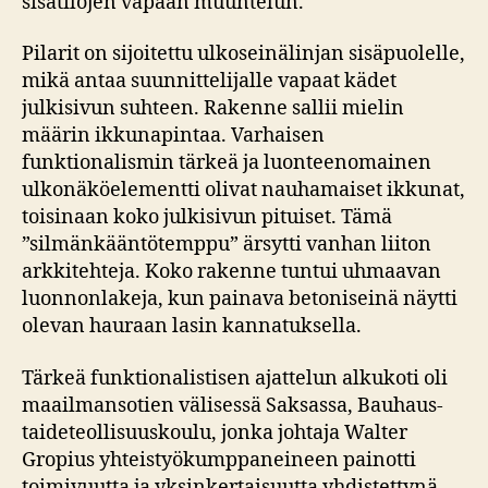
sisätilojen vapaan muuntelun.
Pilarit on sijoitettu ulkoseinälinjan sisäpuolelle,
mikä antaa suunnittelijalle vapaat kädet
julkisivun suhteen. Rakenne sallii mielin
määrin ikkunapintaa. Varhaisen
funktionalismin tärkeä ja luonteenomainen
ulkonäköelementti olivat nauhamaiset ikkunat,
toisinaan koko julkisivun pituiset. Tämä
”silmänkääntötemppu” ärsytti vanhan liiton
arkkitehteja. Koko rakenne tuntui uhmaavan
luonnonlakeja, kun painava betoniseinä näytti
olevan hauraan lasin kannatuksella.
Tärkeä funktionalistisen ajattelun alkukoti oli
maailmansotien välisessä Saksassa, Bauhaus-
taideteollisuuskoulu, jonka johtaja Walter
Gropius yhteistyökumppaneineen painotti
toimivuutta ja yksinkertaisuutta yhdistettynä