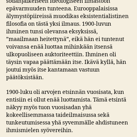
sodanjälkeiseen ideologiseen ilmastoon
epävarmuuden tunteena. Eurooppalaisissa
älymystöpiireissä muodikas eksistentialistinen
filosofia on tästä yksi ilmaus. 1900-luvun
ihminen tunsi olevansa eksyksissä,
”maailmaan heitettynä”, eikä hän ei tuntenut
voivansa enää luottaa mihinkään itsensä
ulkopuoliseen auktoriteettiin. Ihminen oli
täysin vapaa päättämään itse. Ikävä kyllä, hän
joutui myös itse kantamaan vastuun
päätöksistään.
1900-luku oli arvojen etsinnän vuosisata, kun
entisiin ei ollut enää luottamista. Tämä etsintä
näkyy myös tuon vuosisadan yhä
kokeellisemmassa taideilmaisussa sekä
tunkeutumisessa yhä syvemmälle ahdistuneen
ihmismielen syövereihin.