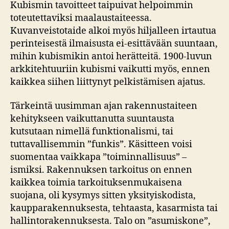
Kubismin tavoitteet taipuivat helpoimmin
toteutettaviksi maalaustaiteessa.
Kuvanveistotaide alkoi myös hiljalleen irtautua
perinteisestä ilmaisusta ei-esittävään suuntaan,
mihin kubismikin antoi herätteitä. 1900-luvun
arkkitehtuuriin kubismi vaikutti myös, ennen
kaikkea siihen liittynyt pelkistämisen ajatus.
Tärkeintä uusimman ajan rakennustaiteen
kehitykseen vaikuttanutta suuntausta
kutsutaan nimellä funktionalismi, tai
tuttavallisemmin ”funkis”. Käsitteen voisi
suomentaa vaikkapa ”toiminnallisuus” –
ismiksi. Rakennuksen tarkoitus on ennen
kaikkea toimia tarkoituksenmukaisena
suojana, oli kysymys sitten yksityiskodista,
kaupparakennuksesta, tehtaasta, kasarmista tai
hallintorakennuksesta. Talo on ”asumiskone”,