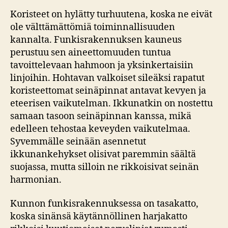
Koristeet on hylätty turhuutena, koska ne eivät
ole välttämättömiä toiminnallisuuden
kannalta. Funkisrakennuksen kauneus
perustuu sen aineettomuuden tuntua
tavoittelevaan hahmoon ja yksinkertaisiin
linjoihin. Hohtavan valkoiset sileäksi rapatut
koristeettomat seinäpinnat antavat kevyen ja
eteerisen vaikutelman. Ikkunatkin on nostettu
samaan tasoon seinäpinnan kanssa, mikä
edelleen tehostaa keveyden vaikutelmaa.
Syvemmälle seinään asennetut
ikkunankehykset olisivat paremmin säältä
suojassa, mutta silloin ne rikkoisivat seinän
harmonian.
Kunnon funkisrakennuksessa on tasakatto,
koska sinänsä käytännöllinen harjakatto