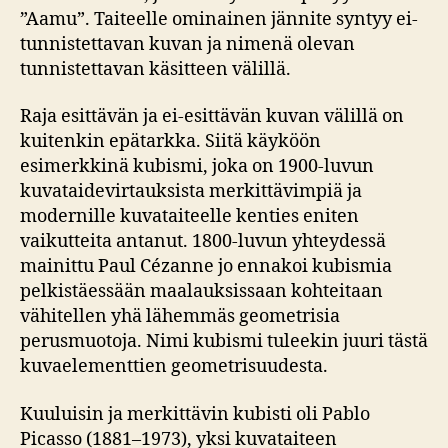
”Aamu”. Taiteelle ominainen jännite syntyy ei-
tunnistettavan kuvan ja nimenä olevan
tunnistettavan käsitteen välillä.
Raja esittävän ja ei-esittävän kuvan välillä on
kuitenkin epätarkka. Siitä käyköön
esimerkkinä kubismi, joka on 1900-luvun
kuvataidevirtauksista merkittävimpiä ja
modernille kuvataiteelle kenties eniten
vaikutteita antanut. 1800-luvun yhteydessä
mainittu Paul Cézanne jo ennakoi kubismia
pelkistäessään maalauksissaan kohteitaan
vähitellen yhä lähemmäs geometrisia
perusmuotoja. Nimi kubismi tuleekin juuri tästä
kuvaelementtien geometrisuudesta.
Kuuluisin ja merkittävin kubisti oli Pablo
Picasso (1881–1973), yksi kuvataiteen