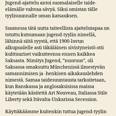
Jugend-ajattelu antoi suomalaiselle taide-
elämälle vahvaa sävyä. Siksi omistan tälle
tyylisuunnalle oman katsauksen.
Suomessa tätä uutta taiteellista ajattelutapaa on
totuttu kutsumaan jugend-tyylin nimellä,
lähinnä siitä syystä, että 1900-luvun
alkupuolelle asti täkäläinen sivistyneistö otti
kulttuuriset vaikutteensa ennen kaikkea
Saksasta. Nimitys Jugend, ”nuoruus”, oli
Saksassa omaksuttu Münchenissä ilmestyvän
samannimisen ja -henkisen aikakauslehden
nimestä. Samaa taidesuuntausta tarkoitetaan,
kun Ranskassa ja anglosaksisissa maissa
käytetään käsitettä Art Nouveau, Italiassa Stile
Liberty sekä Itävalta-Unkarissa Secession.
Käyttäkäämme kuitenkin tuttua jugend-tyylin