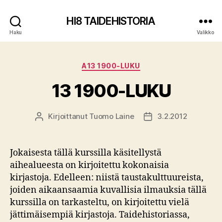
HI8 TAIDEHISTORIA
Haku
Valikko
Kategoriat
A13 1900-LUKU
13 1900-LUKU
Kirjoittanut
Tuomo Laine
3.2.2012
Kirjoittaja
Julkaisupäivämäärä
Jokaisesta tällä kurssilla käsitellystä
aihealueesta on kirjoitettu kokonaisia
kirjastoja. Edelleen: niistä taustakulttuureista,
joiden aikaansaamia kuvallisia ilmauksia tällä
kurssilla on tarkasteltu, on kirjoitettu vielä
jättimäisempiä kirjastoja. Taidehistoriassa,