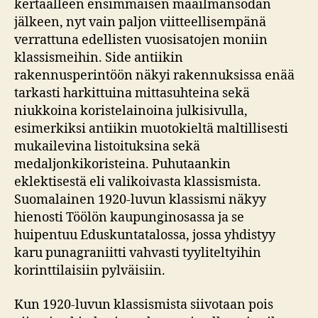
kertaalleen ensimmäisen maailmansodan
jälkeen, nyt vain paljon viitteellisempänä
verrattuna edellisten vuosisatojen moniin
klassismeihin. Side antiikin
rakennusperintöön näkyi rakennuksissa enää
tarkasti harkittuina mittasuhteina sekä
niukkoina koristelainoina julkisivulla,
esimerkiksi antiikin muotokieltä maltillisesti
mukailevina listoituksina sekä
medaljonkikoristeina. Puhutaankin
eklektisestä eli valikoivasta klassismista.
Suomalainen 1920-luvun klassismi näkyy
hienosti Töölön kaupunginosassa ja se
huipentuu Eduskuntatalossa, jossa yhdistyy
karu punagraniitti vahvasti tyyliteltyihin
korinttilaisiin pylväisiin.
Kun 1920-luvun klassismista siivotaan pois