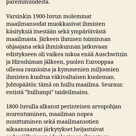
paremmuudesta.
Varsinkin 1900-luvun molemmat
maailmansodat muokkasivat ihmisten
käsityksiä itsestään sekä ympäröivästä
maailmasta. Järkeen ihmisen toiminnan
ohjaajana sekä ihmiskunnan jatkuvaan
edistykseen oli vaikea uskoa enää Auschwitzin
ja Hiroshiman jälkeen, puolen Eurooppaa
ollessa raunioina ja kymmenien miljoonien
ihmisten kuoltua väkivaltaisen kuoleman.
Johtopäätös: tämä on hullu maailma. Seuraus:
entistä ”hullumpi” taideilmaisu.
1800-luvulla alkanut perinteisen arvopohjan
murentuminen, maailman nopea
muuttuminen sekä maailmansotien
aikaansaamat järkytykset heijastuivat