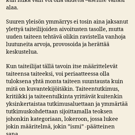
kun mikä vain voi olla taidetta –asenne valtasi
alaa.
Suuren yleisön ymmärrys ei tosin aina jaksanut
ylettyä taiteilijoiden aivoitusten tasolle, mutta
uuden taiteen tehtävä olikin ravistella vanhoja
luutuneita arvoja, provosoida ja herättää
keskustelua.
Kun taiteilijat tällä tavoin itse määrittelevät
taiteensa taiteeksi, voi periaatteessa olla
tuloksena yhtä monta taiteen suuntausta kuin
mitä on kuvantekijöitäkin. Taiteentutkimus,
kritiikki ja taiteentulkinta yrittävät kuitenkin
yksinkertaistaa tutkimusaluettaan ja ymmärtää
tutkimuskohdettaan sijoittamalla teoksen
johonkin kategoriaan, lokeroon, jossa lukee
jokin määritelmä, jokin ”ismi” -päätteinen
sana.