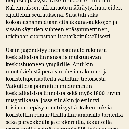
helposta pääsystä rakennuksen eri tiloihin.
Rakennuksen ulkomuoto määräytyi huoneiden
sijoittelun seurauksena. Siitä tuli sekä
kokonaishahmoltaan että ikkuna-aukkojen ja
sisäänkäyntien suhteen epäsymmetrinen,
toisinaan suorastaan itsetarkoituksellisesti.
Usein jugend-tyylinen asuintalo rakentui
keskiaikaista linnansalia muistuttavan
keskushuoneen ympärille. Antiikin
muotokielestä peräisin olevia rakenne- ja
koristeluperiaatteita välteltiin tietoisesti.
Vaikutteita poimittiin mieluummin
keskiaikaisista linnoista sekä myös 1800-luvun
uusgotiikasta, jossa siinäkin jo esiintyi
toisinaan epäsymmetrisyyttä. Rakennuksia
koristeltiin romanttisilla linnamaisilla torneilla
sekä parvekkeilla ja erkkereillä, ikkunoilla