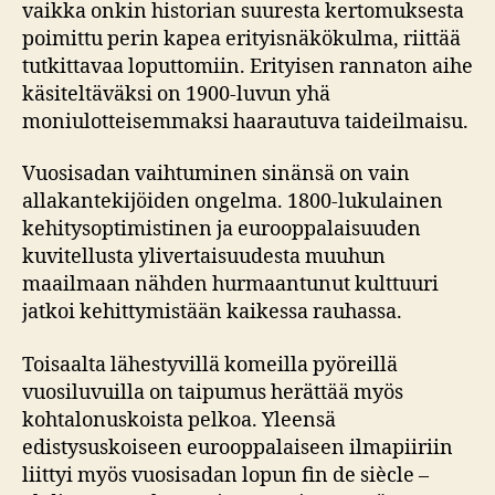
vaikka onkin historian suuresta kertomuksesta
poimittu perin kapea erityisnäkökulma, riittää
tutkittavaa loputtomiin. Erityisen rannaton aihe
käsiteltäväksi on 1900-luvun yhä
moniulotteisemmaksi haarautuva taideilmaisu.
Vuosisadan vaihtuminen sinänsä on vain
allakantekijöiden ongelma. 1800-lukulainen
kehitysoptimistinen ja eurooppalaisuuden
kuvitellusta ylivertaisuudesta muuhun
maailmaan nähden hurmaantunut kulttuuri
jatkoi kehittymistään kaikessa rauhassa.
Toisaalta lähestyvillä komeilla pyöreillä
vuosiluvuilla on taipumus herättää myös
kohtalonuskoista pelkoa. Yleensä
edistysuskoiseen eurooppalaiseen ilmapiiriin
liittyi myös vuosisadan lopun fin de siècle –