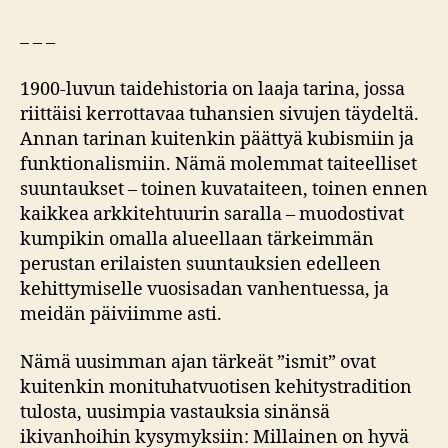
– – –
1900-luvun taidehistoria on laaja tarina, jossa
riittäisi kerrottavaa tuhansien sivujen täydeltä.
Annan tarinan kuitenkin päättyä kubismiin ja
funktionalismiin. Nämä molemmat taiteelliset
suuntaukset – toinen kuvataiteen, toinen ennen
kaikkea arkkitehtuurin saralla – muodostivat
kumpikin omalla alueellaan tärkeimmän
perustan erilaisten suuntauksien edelleen
kehittymiselle vuosisadan vanhentuessa, ja
meidän päiviimme asti.
Nämä uusimman ajan tärkeät ”ismit” ovat
kuitenkin monituhatvuotisen kehitystradition
tulosta, uusimpia vastauksia sinänsä
ikivanhoihin kysymyksiin: Millainen on hyvä