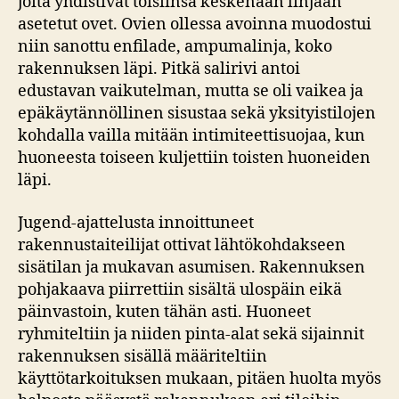
joita yhdistivät toisiinsa keskenään linjaan
asetetut ovet. Ovien ollessa avoinna muodostui
niin sanottu enfilade, ampumalinja, koko
rakennuksen läpi. Pitkä salirivi antoi
edustavan vaikutelman, mutta se oli vaikea ja
epäkäytännöllinen sisustaa sekä yksityistilojen
kohdalla vailla mitään intimiteettisuojaa, kun
huoneesta toiseen kuljettiin toisten huoneiden
läpi.
Jugend-ajattelusta innoittuneet
rakennustaiteilijat ottivat lähtökohdakseen
sisätilan ja mukavan asumisen. Rakennuksen
pohjakaava piirrettiin sisältä ulospäin eikä
päinvastoin, kuten tähän asti. Huoneet
ryhmiteltiin ja niiden pinta-alat sekä sijainnit
rakennuksen sisällä määriteltiin
käyttötarkoituksen mukaan, pitäen huolta myös