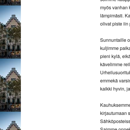
myös vanhan k
lämpimästi. Kap
olivat piste iin
Sunnuntaille o
kuljimme paikal
pieni kylä, ei
kävelimme reil
Urheilusuorit
emmekä varsina
kaikki hyvin, 
Kauhuksemme 
kirjautumaan 
Sähköposteissa 
Saimme onneks