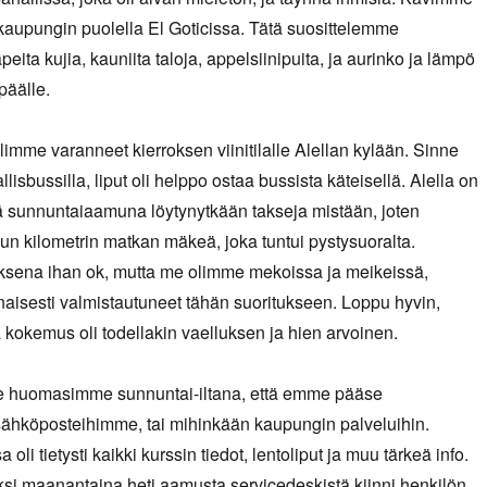
aupungin puolella El Goticissa. Tätä suosittelemme
eita kujia, kauniita taloja, appelsiinipuita, ja aurinko ja lämpö
 päälle.
limme varanneet kierroksen viinitilalle Alellan kylään. Sinne
lisbussilla, liput oli helppo ostaa bussista käteisellä. Alella on
kä sunnuntaiaamuna löytynytkään takseja mistään, joten
un kilometrin matkan mäkeä, joka tuntui pystysuoralta.
uksena ihan ok, mutta me olimme mekoissa ja meikeissä,
isesti valmistautuneet tähän suoritukseen. Loppu hyvin,
ja kokemus oli todellakin vaelluksen ja hien arvoinen.
huomasimme sunnuntai-iltana, että emme pääse
sähköposteihimme, tai mihinkään kaupungin palveluihin.
oli tietysti kaikki kurssin tiedot, lentoliput ja muu tärkeä info.
i maanantaina heti aamusta servicedeskistä kiinni henkilön,