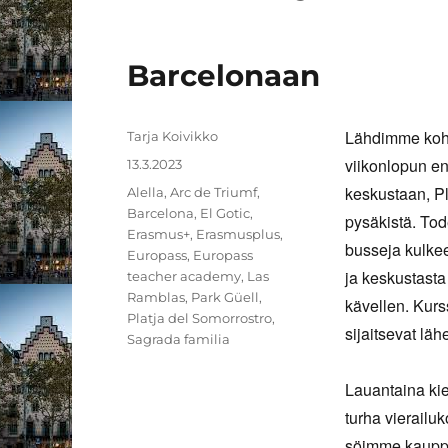
Barcelonaan
Lähdimme koht
Kirjoittaja
Tarja Koivikko
viikonlopun en
Julkaistu
13.3.2023
keskustaan, Pl
Avainsanat
Alella
,
Arc de Triumf
,
Barcelona
,
El Gotic
,
pysäkistä. Tod
Erasmus+
,
Erasmusplus
,
busseja kulkee
Europass
,
Europass
ja keskustasta
teacher academy
,
Las
Ramblas
,
Park Güell
,
kävellen. Kurss
Platja del Somorrostro
,
sijaitsevat läh
Sagrada familia
Lauantaina kie
turha vierailuk
söimme kauppah