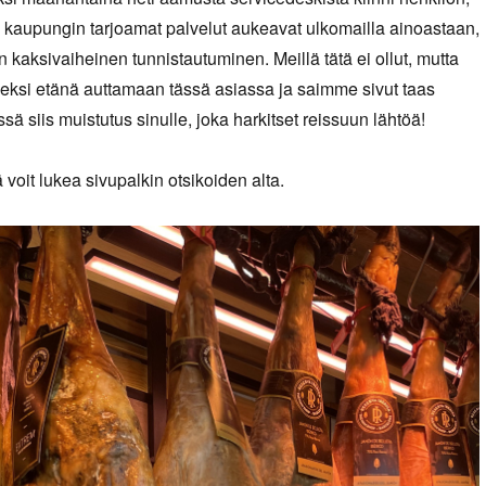
tä kaupungin tarjoamat palvelut aukeavat ulkomailla ainoastaan,
n kaksivaiheinen tunnistautuminen. Meillä tätä ei ollut, mutta
eksi etänä auttamaan tässä asiassa ja saimme sivut taas
ä siis muistutus sinulle, joka harkitset reissuun lähtöä!
 voit lukea sivupalkin otsikoiden alta.