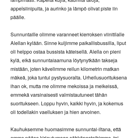
appelsiinipuita, ja aurinko ja lämpö olivat piste iin
päälle.
Sunnuntaille olimme varanneet kierroksen viinitilalle
Alellan kylään. Sinne kuljimme paikallisbussilla, liput
oli helppo ostaa bussista käteisellä. Alella on pieni
kylä, eikä sunnuntaiaamuna löytynytkään takseja
mistään, joten kävelimme reilun kilometrin matkan
mäkeä, joka tuntui pystysuoralta. Urheilusuorituksena
ihan ok, mutta me olimme mekoissa ja meikeissä,
emmekä varsinaisesti valmistautuneet tähän
suoritukseen. Loppu hyvin, kaikki hyvin, ja kokemus
oli todellakin vaelluksen ja hien arvoinen.
Kauhuksemme huomasimme sunnuntai-iltana, että
emme pääse kirjautumaan sähköposteihimme, tai