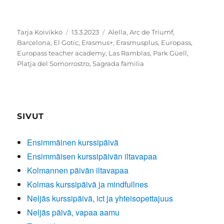
Kirjoittaja
Julkaistu
Avainsanat
Tarja Koivikko
13.3.2023
Alella
,
Arc de Triumf
,
Barcelona
,
El Gotic
,
Erasmus+
,
Erasmusplus
,
Europass
,
Europass teacher academy
,
Las Ramblas
,
Park Güell
,
Platja del Somorrostro
,
Sagrada familia
SIVUT
Ensimmäinen kurssipäivä
Ensimmäisen kurssipäivän iltavapaa
Kolmannen päivän iltavapaa
Kolmas kurssipäivä ja mindfullnes
Neljäs kurssipäivä, ict ja yhteisopettajuus
Neljäs päivä, vapaa aamu