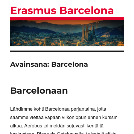
Erasmus Barcelona
Avainsana:
Barcelona
Barcelonaan
Lähdimme kohti Barcelonaa perjantaina, jotta
saamme viettää vapaan viikonlopun ennen kurssin
alkua. Aerobus toi meidän sujuvasti kentältä
keskustaan, Placa de Catalunyalle, ja hotelli olikin