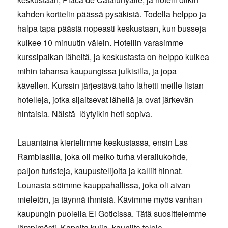
kahden korttelin päässä pysäkistä. Todella helppo ja
halpa tapa päästä nopeasti keskustaan, kun busseja
kulkee 10 minuutin välein. Hotellin varasimme
kurssipaikan läheltä, ja keskustasta on helppo kulkea
mihin tahansa kaupungissa julkisilla, ja jopa
kävellen. Kurssin järjestävä taho lähetti meille listan
hotelleja, jotka sijaitsevat lähellä ja ovat järkevän
hintaisia. Näistä löytyikin heti sopiva.
Lauantaina kiertelimme keskustassa, ensin Las
Ramblasilla, joka oli melko turha vierailukohde,
paljon turisteja, kaupustelijoita ja kalliit hinnat.
Lounasta söimme kauppahallissa, joka oli aivan
mieletön, ja täynnä ihmisiä. Kävimme myös vanhan
kaupungin puolella El Goticissa. Tätä suosittelemme
lämpimästi. Kapeita kujia, kauniita taloja,