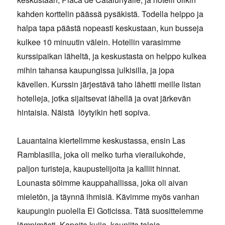
kahden korttelin päässä pysäkistä. Todella helppo ja
halpa tapa päästä nopeasti keskustaan, kun busseja
kulkee 10 minuutin välein. Hotellin varasimme
kurssipaikan läheltä, ja keskustasta on helppo kulkea
mihin tahansa kaupungissa julkisilla, ja jopa
kävellen. Kurssin järjestävä taho lähetti meille listan
hotelleja, jotka sijaitsevat lähellä ja ovat järkevän
hintaisia. Näistä löytyikin heti sopiva.
Lauantaina kiertelimme keskustassa, ensin Las
Ramblasilla, joka oli melko turha vierailukohde,
paljon turisteja, kaupustelijoita ja kalliit hinnat.
Lounasta söimme kauppahallissa, joka oli aivan
mieletön, ja täynnä ihmisiä. Kävimme myös vanhan
kaupungin puolella El Goticissa. Tätä suosittelemme
lämpimästi. Kapeita kujia, kauniita taloja,