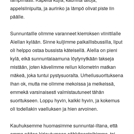
appelsiinipuita, ja aurinko ja lämpö olivat piste iin
päälle.
Sunnuntaille olimme varanneet kierroksen viinitilalle
Alellan kylään. Sinne kuljimme paikallisbussilla, liput
oli helppo ostaa bussista käteisellä. Alella on pieni
kylä, eikä sunnuntaiaamuna löytynytkään takseja
mistään, joten kävelimme reilun kilometrin matkan
mäkeä, joka tuntui pystysuoralta. Urheilusuorituksena
ihan ok, mutta me olimme mekoissa ja meikeissä,
emmekä varsinaisesti valmistautuneet tähän
suoritukseen. Loppu hyvin, kaikki hyvin, ja kokemus
oli todellakin vaelluksen ja hien arvoinen.
Kauhuksemme huomasimme sunnuntai-iltana, että
emme pääse kirjautumaan sähköposteihimme, tai