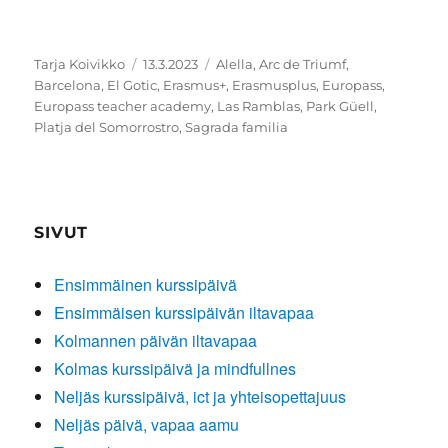
Kirjoittaja
Julkaistu
Avainsanat
Tarja Koivikko
13.3.2023
Alella
,
Arc de Triumf
,
Barcelona
,
El Gotic
,
Erasmus+
,
Erasmusplus
,
Europass
,
Europass teacher academy
,
Las Ramblas
,
Park Güell
,
Platja del Somorrostro
,
Sagrada familia
SIVUT
Ensimmäinen kurssipäivä
Ensimmäisen kurssipäivän iltavapaa
Kolmannen päivän iltavapaa
Kolmas kurssipäivä ja mindfullnes
Neljäs kurssipäivä, ict ja yhteisopettajuus
Neljäs päivä, vapaa aamu