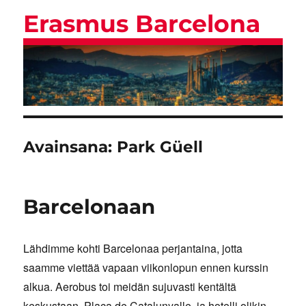
Erasmus Barcelona
Avainsana:
Park Güell
Barcelonaan
Lähdimme kohti Barcelonaa perjantaina, jotta
saamme viettää vapaan viikonlopun ennen kurssin
alkua. Aerobus toi meidän sujuvasti kentältä
keskustaan, Placa de Catalunyalle, ja hotelli olikin