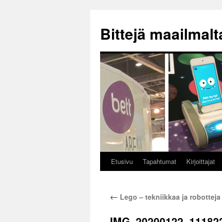
Siirry
sisältöön
Bittejä maailmalt
Etusivu
Tapahtumat
Kirjoittajat
←
Lego – tekniikkaa ja robottej
IMG_20200122_11182