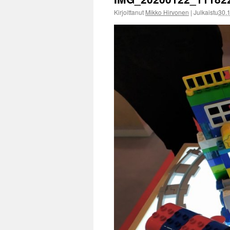
Kirjoittanut
Mikko Hirvonen
|
Julkaistu
30.