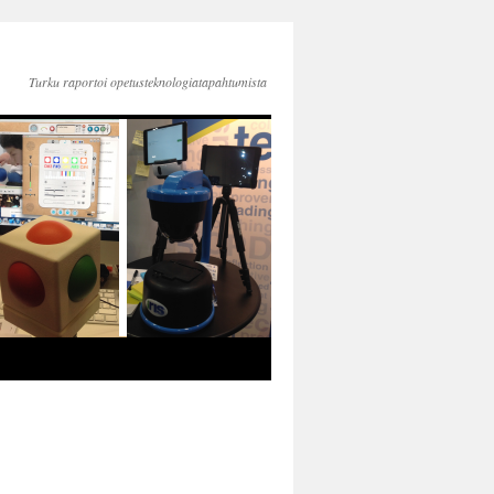
Turku raportoi opetusteknologiatapahtumista