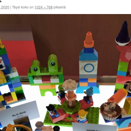
1.2020
|
Täysi koko on
1024 × 768
pikseliä