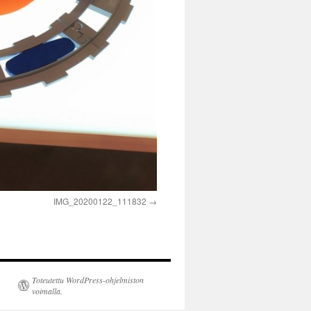
IMG_20200122_111832
Toteutettu WordPress-ohjelmiston
voimalla.