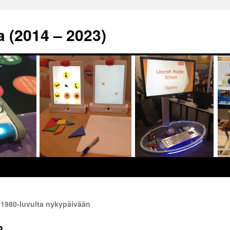
a (2014 – 2023)
a 1980-luvulta nykypäivään
2