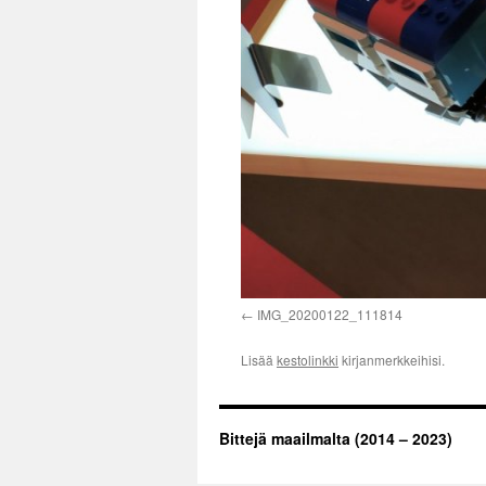
IMG_20200122_111814
Lisää
kestolinkki
kirjanmerkkeihisi.
Bittejä maailmalta (2014 – 2023)