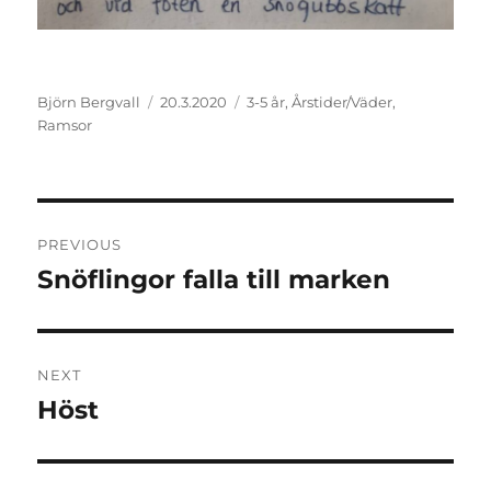
Author
Posted
Categories
Björn Bergvall
20.3.2020
3-5 år
,
Årstider/Väder
,
on
Ramsor
Post
PREVIOUS
navigation
Snöflingor falla till marken
Previous
post:
NEXT
Höst
Next
post: