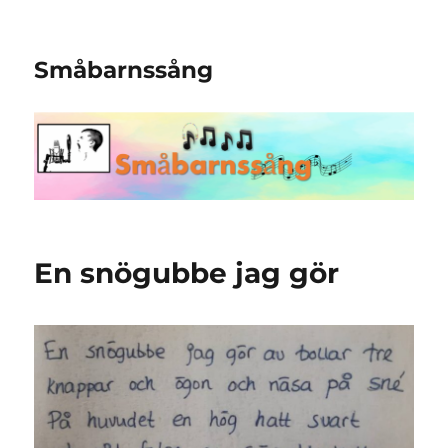
Småbarnssång
En snögubbe jag gör