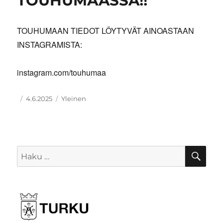
TOUHUMAASSA!!
TOUHUMAAN TIEDOT LÖYTYVÄT AINOASTAAN
INSTAGRAMISTA:
instagram.com/touhumaa
Kirjoittaja
Julkaistu
Kategoriat
4.6.2025
Yleinen
HA
Etsi: