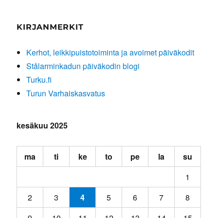
KIRJANMERKIT
Kerhot, leikkipuistotoiminta ja avoimet päiväkodit
Stålarminkadun päiväkodin blogi
Turku.fi
Turun Varhaiskasvatus
kesäkuu 2025
ma
ti
ke
to
pe
la
su
1
2
3
4
5
6
7
8
9
10
11
12
13
14
15