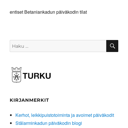
entiset Betaniankadun päiväkodin tilat
HA
Etsi:
KIRJANMERKIT
Kerhot, leikkipuistotoiminta ja avoimet päiväkodit
Stålarminkadun päiväkodin blogi