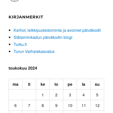
KIRJANMERKIT
Kerhot, leikkipuistotoiminta ja avoimet päiväkodit
Stålarminkadun päiväkodin blogi
Turku.fi
Turun Varhaiskasvatus
toukokuu 2024
ma
ti
ke
to
pe
la
su
1
2
3
4
5
6
7
8
9
10
11
12