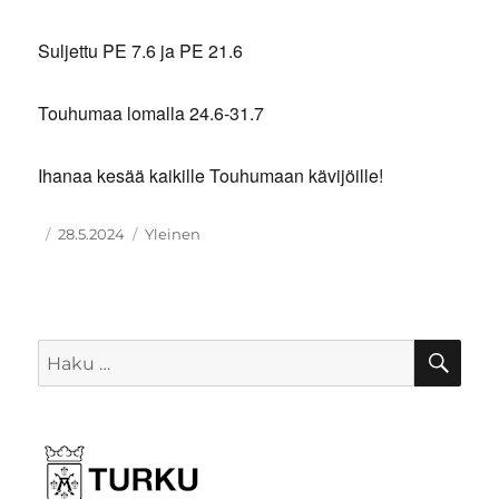
Suljettu PE 7.6 ja PE 21.6
Touhumaa lomalla 24.6-31.7
Ihanaa kesää kaikille Touhumaan kävijöille!
Kirjoittaja
Julkaistu
Kategoriat
28.5.2024
Yleinen
HA
Etsi: