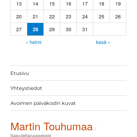
13
14
15
16
17
18
19
20
21
22
23
24
25
26
27
28
29
30
31
« helmi
kesä »
Etusivu
Yhteystiedot
Avoimen päiväkodin kuvat
Martin Touhumaa
Saavutettavuusseloste