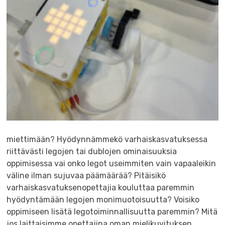
miettimään? Hyödynnämmekö varhaiskasvatuksessa
riittävästi legojen tai dublojen ominaisuuksia
oppimisessa vai onko legot useimmiten vain vapaaleikin
väline ilman sujuvaa päämäärää? Pitäisikö
varhaiskasvatuksenopettajia kouluttaa paremmin
hyödyntämään legojen monimuotoisuutta? Voisiko
oppimiseen lisätä legotoiminnallisuutta paremmin? Mitä
jos laittaisimme opettajina oman mielikuvituksen