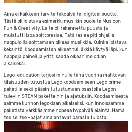
Aina ei kaikkeen tarvita tekoälyä tai digitaalisuutta.
Tästä oli loistava esimerkki musiikin puolelta Musicon
Fun & Creativity. Laite oli rakennettu puusta ja
muistutti isoa soittorasiaa. Tätä rasiaa piti ohjailla
nappuloilla soittamaan oikeaa musiikkia. Kuinka loistava
keksintö. Koodaamisten alkeet tuli äkkiä käytyä läpi, kun
nappeja paineli ja yritti saada oikean melodian
aikaiseksi.
Lego-education tarjosi minulle tänä vuonna mahtavan
tilaisuuden tutustua Lego koodaamiseen Lego prime -
paketilla sekä pääsin tutustumaan osastolla Legon
tuleviin STEAM paketteihin ja ajatuksiin. Koodaamisesta
saimme kunnon legokisan aikaiseksi, kun innoissamme
paketista värkkäsimme nopeaa hyppivää eläintä. Nämä
tee se itse -pajat aina antavat parasta tulosta