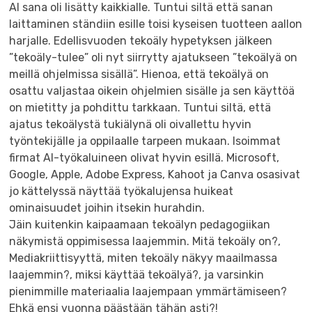
AI sana oli lisätty kaikkialle. Tuntui siltä että sanan
laittaminen ständiin esille toisi kyseisen tuotteen aallon
harjalle. Edellisvuoden tekoäly hypetyksen jälkeen
”tekoäly-tulee” oli nyt siirrytty ajatukseen ”tekoälyä on
meillä ohjelmissa sisällä”. Hienoa, että tekoälyä on
osattu valjastaa oikein ohjelmien sisälle ja sen käyttöä
on mietitty ja pohdittu tarkkaan. Tuntui siltä, että
ajatus tekoälystä tukiälynä oli oivallettu hyvin
työntekijälle ja oppilaalle tarpeen mukaan. Isoimmat
firmat AI-työkaluineen olivat hyvin esillä. Microsoft,
Google, Apple, Adobe Express, Kahoot ja Canva osasivat
jo kättelyssä näyttää työkalujensa huikeat
ominaisuudet joihin itsekin hurahdin.
Jäin kuitenkin kaipaamaan tekoälyn pedagogiikan
näkymistä oppimisessa laajemmin. Mitä tekoäly on?,
Mediakriittisyyttä, miten tekoäly näkyy maailmassa
laajemmin?, miksi käyttää tekoälyä?, ja varsinkin
pienimmille materiaalia laajempaan ymmärtämiseen?
Ehkä ensi vuonna päästään tähän asti?!