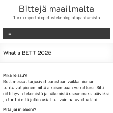
Skip
Bittejä maailmalta
to
content
Turku raportoi opetusteknologiatapahtumista
Valikko
What a BETT 2025
Mikä reissu?!
Bett messut tarjosivat parastaan vaikka hieman
tuntuivat pienemmiltä aikaisempaan verrattuna. Silti
riitti hyvin tekemistä ja näkemistä useammaksi päiväksi
ja tuntui että jotkin asiat tuli vain haravoitua läpi.
Mitä jäi mieleeni?