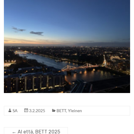
SA
3.2.2025
BETT
,
Yleinen
←
AI että, BETT 2025