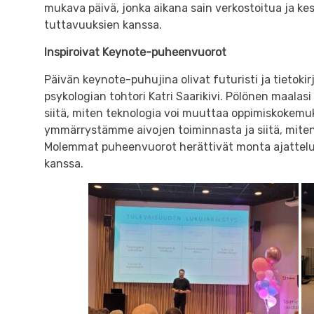
mukava päivä, jonka aikana sain verkostoitua ja ke
tuttavuuksien kanssa.
Inspiroivat Keynote-puheenvuorot
Päivän keynote-puhujina olivat futuristi ja tietokirj
psykologian tohtori Katri Saarikivi. Pölönen maala
siitä, miten teknologia voi muuttaa oppimiskokemuk
ymmärrystämme aivojen toiminnasta ja siitä, mite
Molemmat puheenvuorot herättivät monta ajattelun
kanssa.