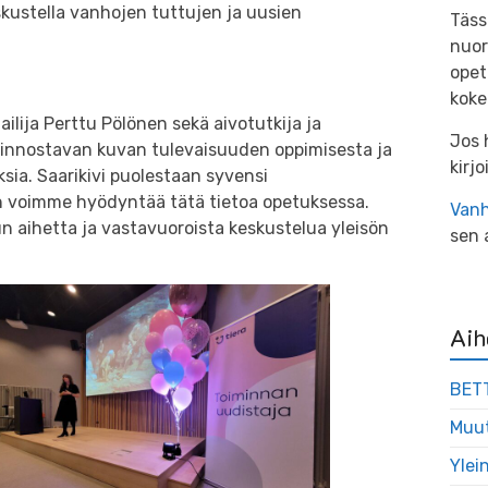
skustella vanhojen tuttujen ja uusien
Täss
nuor
opet
koke
ailija Perttu Pölönen sekä aivotutkija ja
Jos 
si innostavan kuvan tulevaisuuden oppimisesta ja
kirj
sia. Saarikivi puolestaan syvensi
n voimme hyödyntää tätä tietoa opetuksessa.
Vanh
 aihetta ja vastavuoroista keskustelua yleisön
sen 
Aih
BET
Muu
Ylei