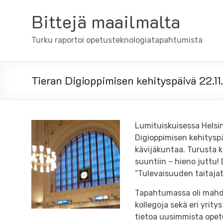
Skip
to
Bittejä maailmalta
content
Turku raportoi opetusteknologiatapahtumista
Tieran Digioppimisen kehityspäivä 22.1
Lumituiskuisessa Helsin
Digioppimisen kehityspä
kävijäkuntaa. Turusta k
suuntiin – hieno juttu!
”Tulevaisuuden taitajat
Tapahtumassa oli mahdo
kollegoja sekä eri yrity
tietoa uusimmista opetu