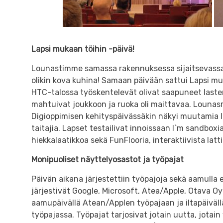
Lapsi mukaan töihin -päivä!
Lounastimme samassa rakennuksessa sijaitsevassa A
olikin kova kuhina! Samaan päivään sattui Lapsi mu
HTC-talossa työskentelevät olivat saapuneet lasten
mahtuivat joukkoon ja ruoka oli maittavaa. Lounasr
Digioppimisen kehityspäivässäkin näkyi muutamia l
taitajia. Lapset testailivat innoissaan I`m sandboxia
hiekkalaatikkoa sekä FunFlooria, interaktiivista latti
Monipuoliset näyttelyosastot ja työpajat
Päivän aikana järjestettiin työpajoja sekä aamulla e
järjestivät Google, Microsoft, Atea/Apple, Otava Oy
aamupäivällä Atean/Applen työpajaan ja iltapäiväll
työpajassa. Työpajat tarjosivat jotain uutta, jotain