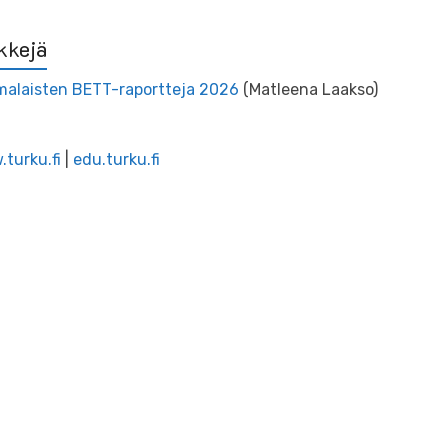
kkejä
alaisten BETT-raportteja 2026
(Matleena Laakso)
turku.fi
|
edu.turku.fi