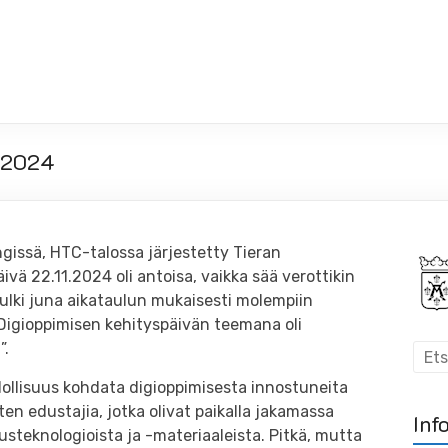
1.2024
gissä, HTC-talossa järjestetty Tieran
ivä 22.11.2024 oli antoisa, vaikka sää verottikin
ulki juna aikataulun mukaisesti molempiin
 Digioppimisen kehityspäivän teemana oli
”.
llisuus kohdata digioppimisesta innostuneita
sten edustajia, jotka olivat paikalla jakamassa
Inf
steknologioista ja -materiaaleista. Pitkä, mutta