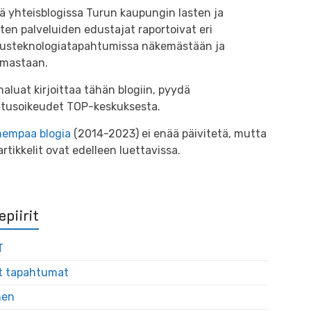
ä yhteisblogissa Turun kaupungin lasten ja
ten palveluiden edustajat raportoivat eri
usteknologiatapahtumissa näkemästään ja
mastaan.
haluat kirjoittaa tähän blogiin, pyydä
oitusoikeudet TOP-keskuksesta.
empaa blogia
(2014-2023) ei enää päivitetä, mutta
artikkelit ovat edelleen luettavissa.
epiirit
T
t tapahtumat
nen