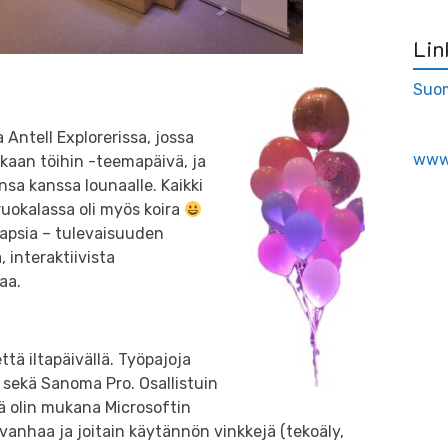
Lin
Suom
ntell Explorerissa, jossa
www.
kaan töihin -teemapäivä, ja
sa kanssa lounaalle. Kaikki
uokalassa oli myös koira
apsia – tulevaisuuden
, interaktiivista
aa.
ttä iltapäivällä. Työpajoja
 sekä Sanoma Pro. Osallistuin
ä olin mukana Microsoftin
 vanhaa ja joitain käytännön vinkkejä (tekoäly,